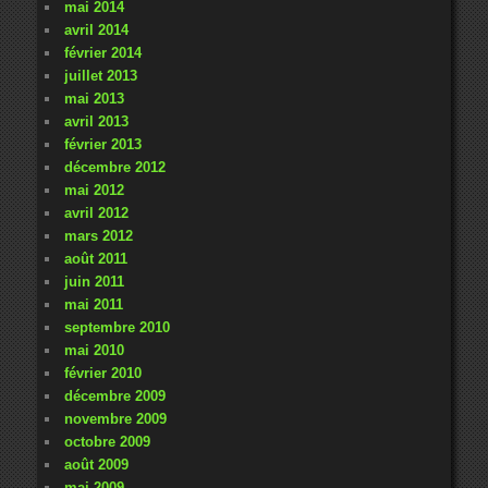
mai 2014
avril 2014
février 2014
juillet 2013
mai 2013
avril 2013
février 2013
décembre 2012
mai 2012
avril 2012
mars 2012
août 2011
juin 2011
mai 2011
septembre 2010
mai 2010
février 2010
décembre 2009
novembre 2009
octobre 2009
août 2009
mai 2009