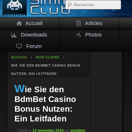
Rech
Accueil
Articles
Downloads
Photos
Forum
ACCUEIL
/
NON CLASSÉ
/
WIE SIE DEN BDMBET CASINO BONUS
NUTZEN: EIN LEITFADEN
W
ie Sie den
BdmBet Casino
Bonus Nutzen:
Ein Leitfaden
Publié le
13 novembre 2018
par
asmduty