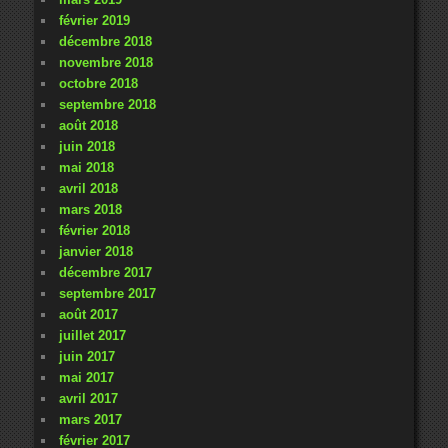
février 2019
décembre 2018
novembre 2018
octobre 2018
septembre 2018
août 2018
juin 2018
mai 2018
avril 2018
mars 2018
février 2018
janvier 2018
décembre 2017
septembre 2017
août 2017
juillet 2017
juin 2017
mai 2017
avril 2017
mars 2017
février 2017