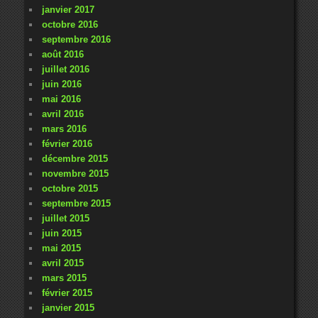
janvier 2017
octobre 2016
septembre 2016
août 2016
juillet 2016
juin 2016
mai 2016
avril 2016
mars 2016
février 2016
décembre 2015
novembre 2015
octobre 2015
septembre 2015
juillet 2015
juin 2015
mai 2015
avril 2015
mars 2015
février 2015
janvier 2015