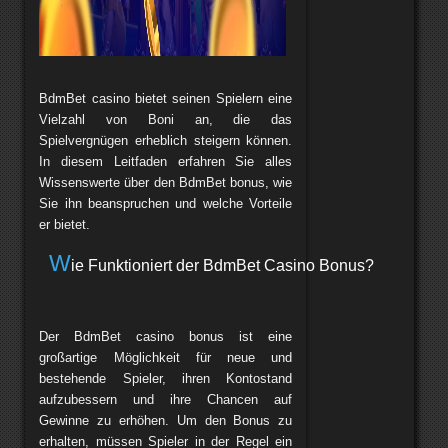
BdmBet casino bietet seinen Spielern eine
Vielzahl von Boni an, die das
Spielvergnügen erheblich steigern können.
In diesem Leitfaden erfahren Sie alles
Wissenswerte über den BdmBet bonus, wie
Sie ihn beanspruchen und welche Vorteile
er bietet.
W
ie Funktioniert der BdmBet Casino Bonus?
Der BdmBet casino bonus ist eine
großartige Möglichkeit für neue und
bestehende Spieler, ihren Kontostand
aufzubessern und ihre Chancen auf
Gewinne zu erhöhen. Um den Bonus zu
erhalten, müssen Spieler in der Regel ein