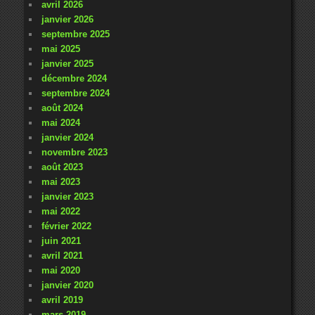
avril 2026
janvier 2026
septembre 2025
mai 2025
janvier 2025
décembre 2024
septembre 2024
août 2024
mai 2024
janvier 2024
novembre 2023
août 2023
mai 2023
janvier 2023
mai 2022
février 2022
juin 2021
avril 2021
mai 2020
janvier 2020
avril 2019
mars 2019