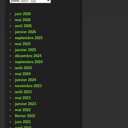
passés
juin 2026
mai 2026
avril 2026
janvier 2026
septembre 2025
mai 2025
janvier 2025
décembre 2024
septembre 2024
août 2024
mai 2024
janvier 2024
novembre 2023
août 2023
mai 2023
janvier 2023
mai 2022
février 2022
juin 2021
avril 2021