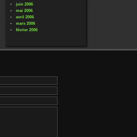
juin 2006
mai 2006
avril 2006
mars 2006
février 2006