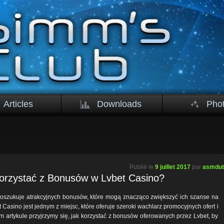
Articles
Downloads
Pho
Publié le
9 juillet 2017
par
asmdu
orzystać z Bonusów w Lvbet Casino?
poszukuje atrakcyjnych bonusów, które mogą znacząco zwiększyć ich szanse na
 Casino jest jednym z miejsc, które oferuje szeroki wachlarz promocyjnych ofert i
 artykule przyjrzymy się, jak korzystać z bonusów oferowanych przez Lvbet, by