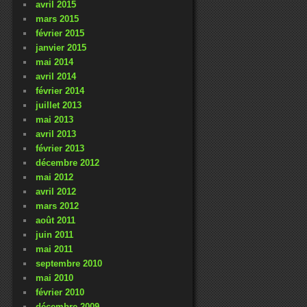
avril 2015
mars 2015
février 2015
janvier 2015
mai 2014
avril 2014
février 2014
juillet 2013
mai 2013
avril 2013
février 2013
décembre 2012
mai 2012
avril 2012
mars 2012
août 2011
juin 2011
mai 2011
septembre 2010
mai 2010
février 2010
décembre 2009