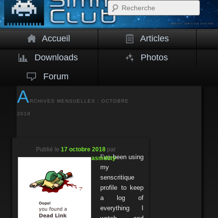
Rech
Accueil
Articles
Downloads
Photos
Forum
A
RCHIVES MENSUELLES :
OCTOBRE
2018
Publié le
17 octobre 2018
par
I’ve been using
asmduty
my
senscritique
profile to keep
a log of
everything I