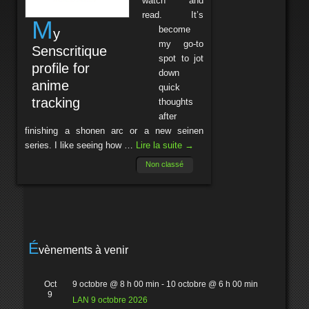
watch and
read. It’s
M
become
y
my go-to
Senscritique
spot to jot
profile for
down
anime
quick
tracking
thoughts
after
finishing a shonen arc or a new seinen
series. I like seeing how …
Lire la suite
→
Non classé
É
vènements à venir
Oct
9 octobre @ 8 h 00 min
-
10 octobre @ 6 h 00 min
9
LAN 9 octobre 2026