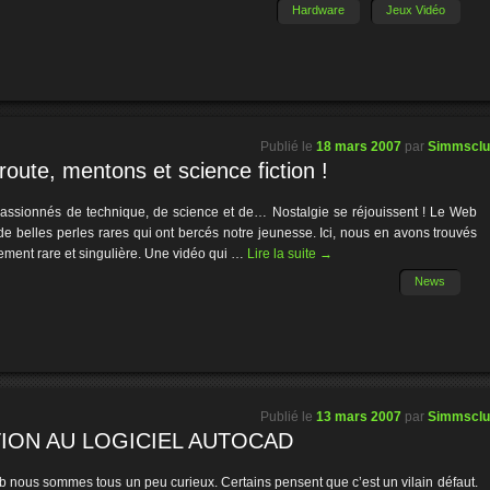
Hardware
Jeux Vidéo
Publié le
18 mars 2007
par
Simmscl
oute, mentons et science fiction !
passionnés de technique, de science et de… Nostalgie se réjouissent ! Le Web
 de belles perles rares qui ont bercés notre jeunesse. Ici, nous en avons trouvés
rement rare et singulière. Une vidéo qui …
Lire la suite
→
News
Publié le
13 mars 2007
par
Simmscl
TION AU LOGICIEL AUTOCAD
 nous sommes tous un peu curieux. Certains pensent que c’est un vilain défaut.