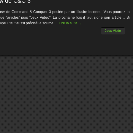
ew de C&C 3
view de Command & Conquer 3 postée par un illustre inconnu. Vous pourrez la
que "articles" puis "Jeux Vidéo". La prochaine fois il faut signé son article… Si
mpe il faut aussi précisé la source …
Lire la suite
→
Jeux Vidéo