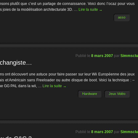
sons plutôt que c’est un partage de connaissance. Voici donc l’ocaz pour vous
es joies de la modélisation architecturale 3D. …
Lire la suite
→
asso
Publié le
8 mars 2007
par
Simmscl
échangiste…
ins ont découvert une astuce pour faire passer sur leur Wii Européenne des jeux
is et Américain sans Freeloader ou autre disque de boot. Voici la technique : –
ue GG PAL dans la wii, …
Lire la suite
→
Hardware
Jeux Vidéo
Publié le
8 mars 2007
par
Simmscl