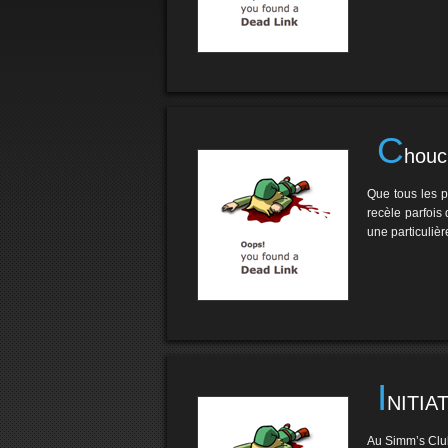
C
houcr
Que tous les 
recèle parfois
une particuliè
I
NITIA
Au Simm’s Club