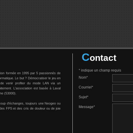
C
ontact
*
indique un champ requis
tion formée en 1995 par 5 passionnés de
Nom
*
formatique. Le but ? Démocratiser le jeu en
 de venir profiter du mode LAN via un
Courriel
*
uitement. L'association est basée à Laval
ne (53000).
Sujet
*
coup d'échanges, toujours une Neogeo ou
Message
*
des FPS et des cris de douleur ou de joie