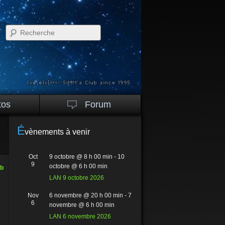
Recherche
tos
Forum
É
vènements à venir
Oct
9 octobre @ 8 h 00 min
-
10
9
octobre @ 6 h 00 min
ub
LAN 9 octobre 2026
Nov
6 novembre @ 20 h 00 min
-
7
6
novembre @ 6 h 00 min
LAN 6 novembre 2026