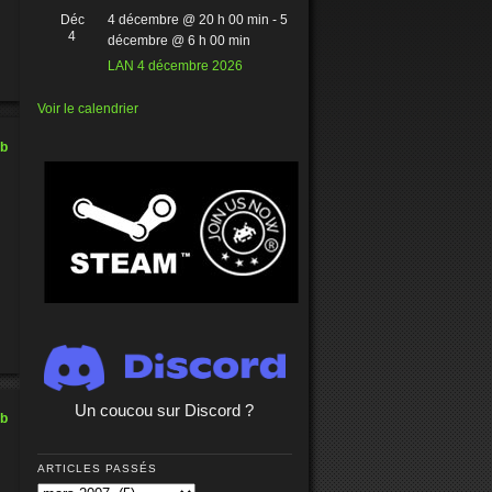
Déc
4 décembre @ 20 h 00 min
-
5
4
décembre @ 6 h 00 min
LAN 4 décembre 2026
Voir le calendrier
ub
Un coucou sur Discord ?
ub
ARTICLES PASSÉS
Articles