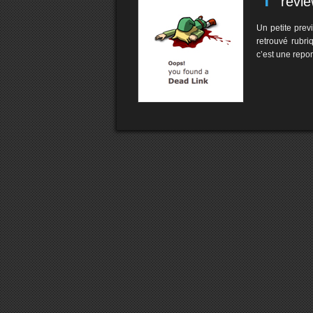
revi
Un petite pre
retrouvé rubri
c’est une repo