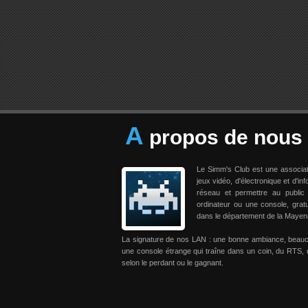
A
propos de nous
Le Simm's Club est une associa
jeux vidéo, d'électronique et d'in
réseau et permettre au public
ordinateur ou une console, grat
dans le département de la Mayen
La signature de nos LAN : une bonne ambiance, beau
une console étrange qui traîne dans un coin, du RTS, 
selon le perdant ou le gagnant.