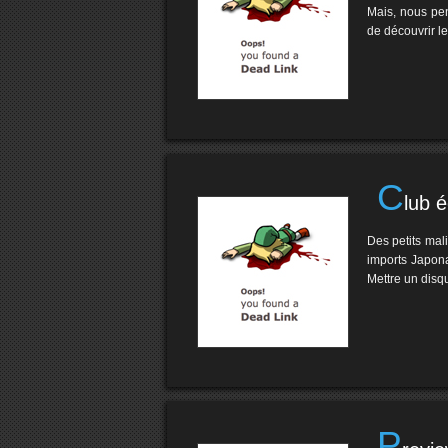
Mais, nous pen
de découvrir l
C
lub 
Des petits mal
imports Japona
Mettre un disq
P