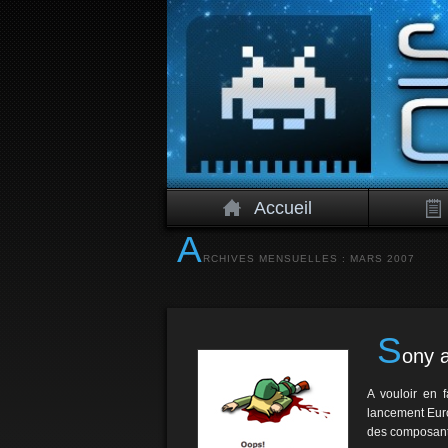
Accueil
A
RCHIVES MENSUELLES :
MARS 2007
S
ony 
A vouloir en 
lancement Euro
des composants