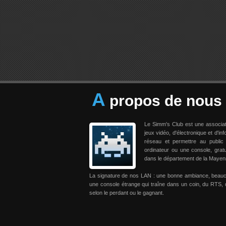
A
propos de nous
Le Simm's Club est une associa
jeux vidéo, d'électronique et d'in
réseau et permettre au public
ordinateur ou une console, grat
dans le département de la Mayen
La signature de nos LAN : une bonne ambiance, beau
une console étrange qui traîne dans un coin, du RTS, 
selon le perdant ou le gagnant.