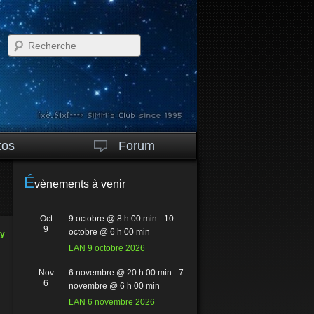
Recherche
tos
Forum
É
vènements à venir
Oct
9 octobre @ 8 h 00 min
-
10
9
octobre @ 6 h 00 min
ty
LAN 9 octobre 2026
Nov
6 novembre @ 20 h 00 min
-
7
6
novembre @ 6 h 00 min
LAN 6 novembre 2026