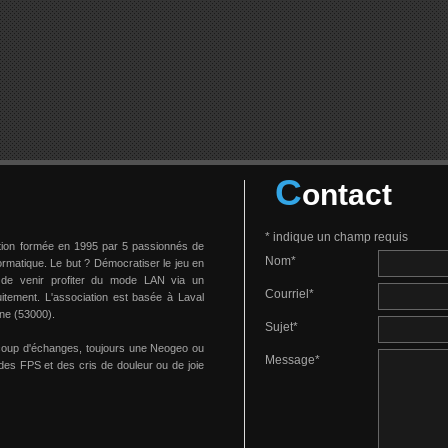
C
ontact
*
indique un champ requis
tion formée en 1995 par 5 passionnés de
Nom
*
formatique. Le but ? Démocratiser le jeu en
 de venir profiter du mode LAN via un
Courriel
*
uitement. L'association est basée à Laval
ne (53000).
Sujet
*
coup d'échanges, toujours une Neogeo ou
Message
*
des FPS et des cris de douleur ou de joie