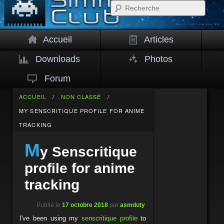
Rech
Accueil
Articles
Downloads
Photos
Forum
ACCUEIL
/
NON CLASSÉ
/
MY SENSCRITIQUE PROFILE FOR ANIME
TRACKING
M
y Senscritique
profile for anime
tracking
Publié le
17 octobre 2018
par
asmduty
I've been using my
senscritique profile
to