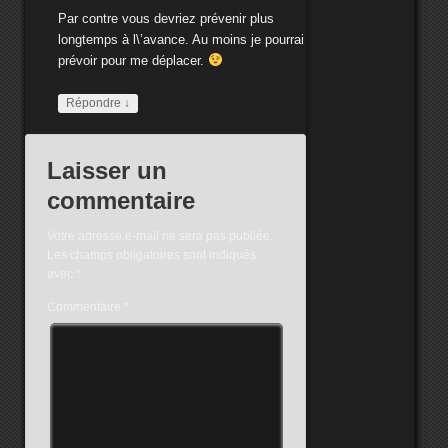
Par contre vous devriez prévenir plus
longtemps à l\’avance. Au moins je pourrai
prévoir pour me déplacer.
Répondre
↓
Laisser un
commentaire
Votre adresse e-mail ne sera pas publiée.
Les champs obligatoires sont indiqués
avec
*
Commentaire
*