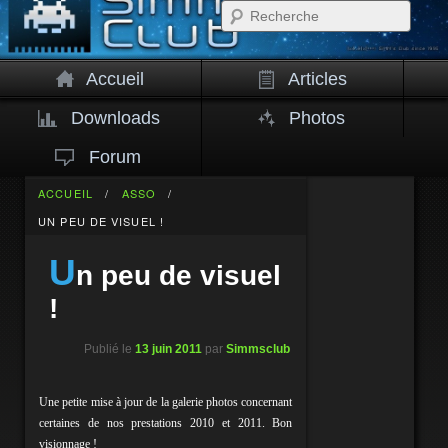
Rech
Accueil
Articles
Downloads
Photos
Forum
ACCUEIL
/
ASSO
/
UN PEU DE VISUEL !
U
n peu de visuel
!
Publié le
13 juin 2011
par
Simmsclub
Une petite mise à jour de la galerie photos concernant
certaines de nos prestations 2010 et 2011. Bon
visionnage !