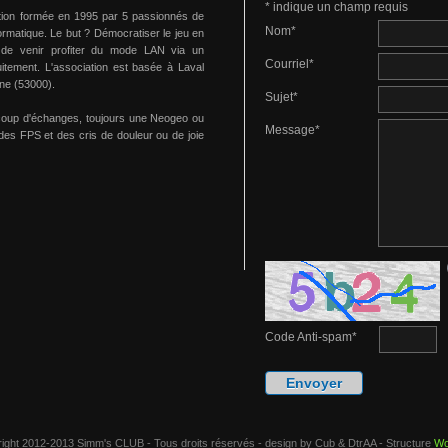
*
indique un champ requis
tion formée en 1995 par 5 passionnés de
Nom
*
formatique. Le but ? Démocratiser le jeu en
 de venir profiter du mode LAN via un
Courriel
*
uitement. L'association est basée à Laval
ne (53000).
Sujet
*
coup d'échanges, toujours une Neogeo ou
Message
*
des FPS et des cris de douleur ou de joie
Code Anti-spam
*
ight 2012-2013 Simm's CLUB - Tous droits réservés - design by Cub & DtrAA - Structure
Wo