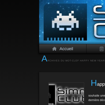
Accueil
A
RCHIVES DU MOT-CLEF
HAPPY NEW YEAR
H
app
souhaite une
dernière dé