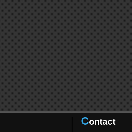
C
ontact