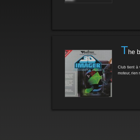
T
he 
Club tient à
moteur, rien 