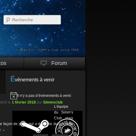
Recherche
tos
Forum
É
vènements à venir
Il n’y a pas d’évènements à venir.
Notice
blié le
1 février 2018
par
Simmsclub
L’équipe
du Simm’s
Club vous
 façon de jouer qui a déclinée durant cette
te
→