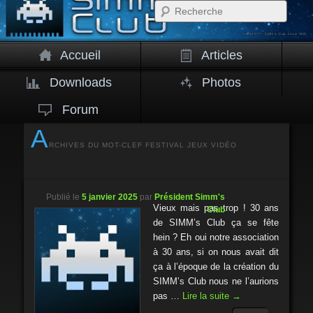
Rech
Accueil
Articles
Downloads
Photos
Forum
A
RCHIVES DU MOT-CLEF
FESTIVAL JEUX VIDÉO
Publié le
5 janvier 2025
par
Président Simm's
Vieux mais pas trop ! 30 ans
Club
de SIMM’s Club ça se fête
hein ? Eh oui notre association
à 30 ans, si on nous avait dit
ça à l’époque de la création du
SIMM’s Club nous ne l’aurions
pas …
Lire la suite
→