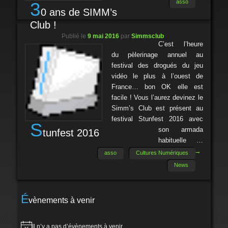
asso
3
0 ans de SIMM’s
Club !
Publié le
9 mai 2016
par
Simmsclub
C’est l’heure
du pèlerinage annuel au
festival des drogués du jeu
vidéo le plus à l’ouest de
France… bon OK elle est
facile ! Vous l’aurez devinez le
Simm’s Club est présent au
festival Stunfest 2016 avec
S
son armada
tunfest 2016
habituelle …
Lire la suite
→
asso
Cultures Numériques
News
É
vènements à venir
Il n’y a pas d’évènements à venir.