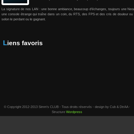
La signature de nos LAN : une bonne ambiance, beaucoup d'échanges, toujours une Neo
une console étrange qui traîne dans un coin, du RTS, des FPS et des cris de douleur ou 
selon le perdant ou le gagnant.
Liens favoris
© Copyright 2012-2013 Simm's CLUB - Tous droits réservés - design by Cub & DtrAA -
Structure
Wordpress