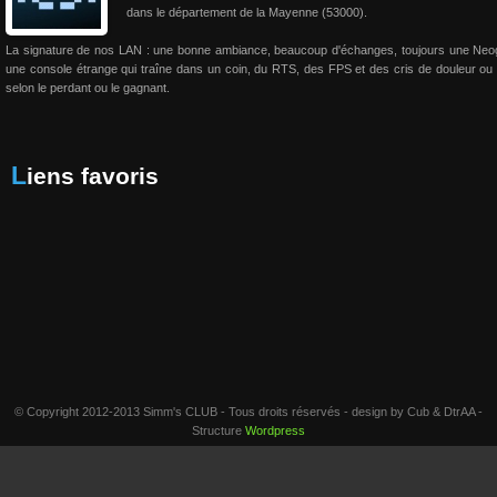
dans le département de la Mayenne (53000).
La signature de nos LAN : une bonne ambiance, beaucoup d'échanges, toujours une Neo
une console étrange qui traîne dans un coin, du RTS, des FPS et des cris de douleur ou 
selon le perdant ou le gagnant.
Liens favoris
© Copyright 2012-2013 Simm's CLUB - Tous droits réservés - design by Cub & DtrAA -
Structure
Wordpress