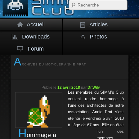
Rech
Accueil
Articles
Downloads
Photos
Forum
A
RCHIVES DU MOT-CLEF
ANNIE PRAT
Publié le
12 avril 2018
par
Dr.Wily
Les membres du SIMM’s Club
veulent rendre hommage à
l’une des architectes de notre
association. Annie Prat s’est
éteinte le vendredi 6 avril 2018
à l’âge de 67 ans. Elle en était
H
l’un des
ommage à
membres