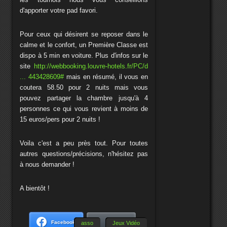
d'apporter votre pad favori.
Pour ceux qui désirent se reposer dans le
calme et le confort, un Première Classe est
dispo à 5 min en voiture. Plus d'infos sur le
site
http://webbooking.louvre-hotels.fr/PC/d
... 443428609#
mais en résumé, il vous en
coutera 58.50 pour 2 nuits mais vous
pouvez partager la chambre jusqu'à 4
personnes ce qui vous revient à moins de
15 euros/pers pour 2 nuits !
Voila c'est a peu près tout. Pour toutes
autres questions/précisions, n'hésitez pas
à nous demander !
A bientôt !
Facebook
Bluesky
asso
Jeux Vidéo