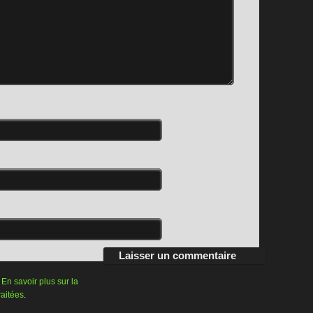
.
En savoir plus sur la
raitées
.