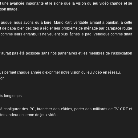
est une avancée importante et le signe que la vision du jeu vidéo change et se
s son image.
auquel nous avons eu à faire. Mario Kart, véritable aimant à bambin, a cette
t de papa bien décidés à régler leur problème de ménage par carapace rouge
d, comme leurs enfants, ils ne veulent plus lâchés le pad. Véridique comme dirait
 n’aurait pas été possible sans nos partenaires et les membres de l’association
nous permet chaque année d’exprimer notre vision du jeu vidéo en réseau.
ion
rès longtemps.
configurer des PC, brancher des câbles, porter des milliards de TV CRT et
s demandeur en terme de jeux vidéo :