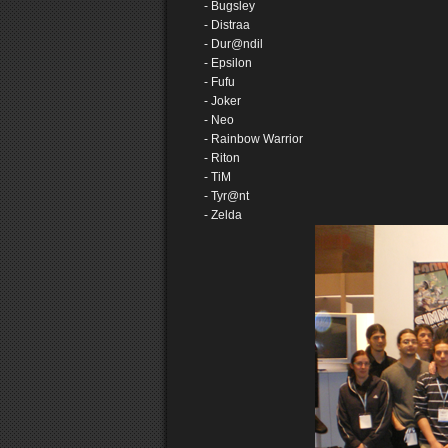
- Bugsley
- Distraa
- Dur@ndil
- Epsilon
- Fufu
- Joker
- Neo
- Rainbow Warrior
- Riton
- TiM
- Tyr@nt
- Zelda