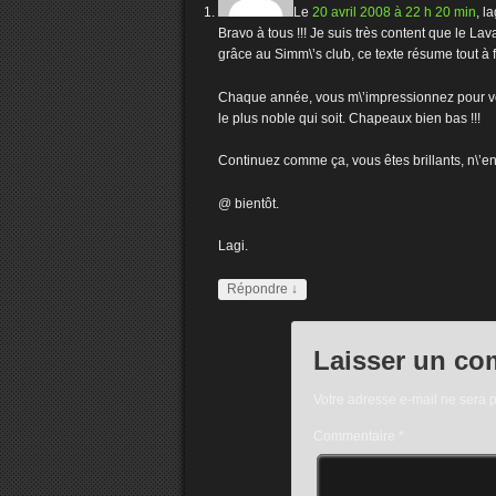
Le
20 avril 2008 à 22 h 20 min
,
la
Bravo à tous !!! Je suis très content que le La
grâce au Simm\’s club, ce texte résume tout à f
Chaque année, vous m\’impressionnez pour votre
le plus noble qui soit. Chapeaux bien bas !!!
Continuez comme ça, vous êtes brillants, n\’e
@ bientôt.
Lagi.
Répondre
↓
Laisser un co
Votre adresse e-mail ne sera 
Commentaire
*