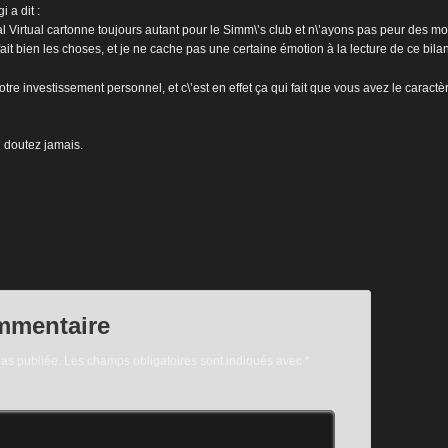
gi
a dit :
val Virtual cartonne toujours autant pour le Simm\’s club et n\’ayons pas peur des mo
ait bien les choses, et je ne cache pas une certaine émotion à la lecture de ce bilan
 investissement personnel, et c\’est en effet ça qui fait que vous avez le caractè
n doutez jamais.
mmentaire
pas publiée.
Les champs obligatoires sont indiqués avec
*