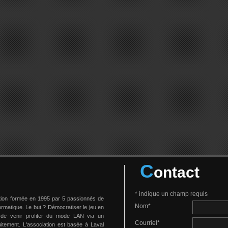
C
ontact
*
indique un champ requis
tion formée en 1995 par 5 passionnés de
Nom
*
formatique. Le but ? Démocratiser le jeu en
 de venir profiter du mode LAN via un
Courriel
*
uitement. L'association est basée à Laval