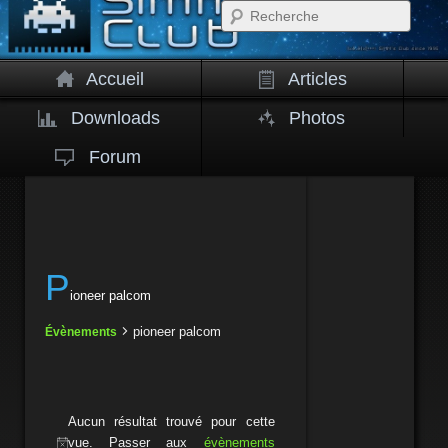
Rech
Accueil
Articles
Downloads
Photos
Forum
p
ioneer palcom
pioneer palcom
Évènements
É
vènements
Aucun résultat trouvé pour cette
vue. Passer aux
évènements