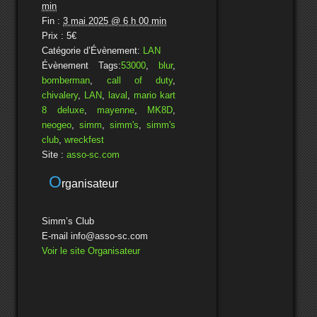
min
Fin :
3 mai 2025 @ 6 h 00 min
Prix :
5€
Catégorie d’Évènement:
LAN
Évènement Tags:
53000
,
blur
,
bomberman
,
call of duty
,
chivalery
,
LAN
,
laval
,
mario kart
8 deluxe
,
mayenne
,
MK8D
,
neogeo
,
simm
,
simm's
,
simm's
club
,
wreckfest
Site :
asso-sc.com
O
rganisateur
Simm’s Club
E-mail
info@asso-sc.com
Voir le site Organisateur