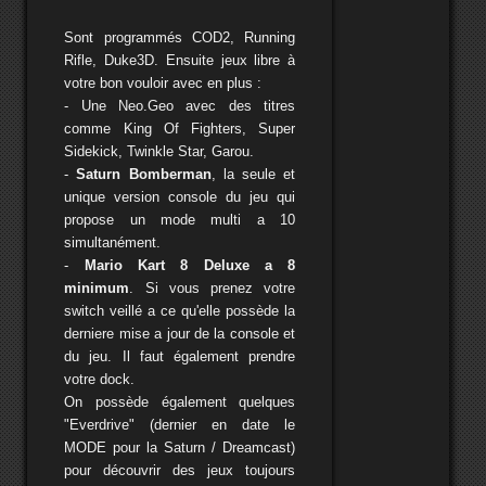
Sont programmés COD2, Running
Rifle, Duke3D. Ensuite jeux libre à
votre bon vouloir avec en plus :
- Une Neo.Geo avec des titres
comme King Of Fighters, Super
Sidekick, Twinkle Star, Garou.
-
Saturn Bomberman
, la seule et
unique version console du jeu qui
propose un mode multi a 10
simultanément.
-
Mario Kart 8 Deluxe a 8
minimum
. Si vous prenez votre
switch veillé a ce qu'elle possède la
derniere mise a jour de la console et
du jeu. Il faut également prendre
votre dock.
On possède également quelques
"Everdrive" (dernier en date le
MODE pour la Saturn / Dreamcast)
pour découvrir des jeux toujours