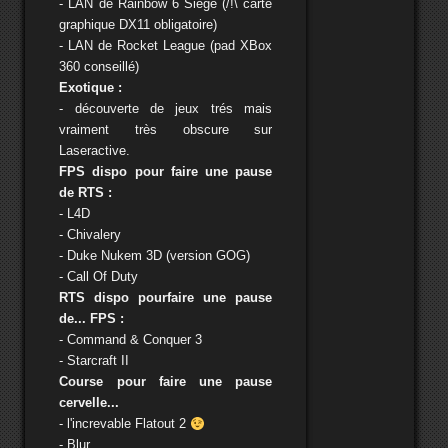
- LAN de Rainbow 6 Siege (/!\ carte
graphique DX11 obligatoire)
- LAN de Rocket League (pad XBox
360 conseillé)
Exotique :
- découverte de jeux trés mais
vraiment très obscure sur
Laseractive.
FPS dispo pour faire une pause
de RTS :
- L4D
- Chivalery
- Duke Nukem 3D (version GOG)
- Call Of Duty
RTS dispo pourfaire une pause
de... FPS :
- Command & Conquer 3
- Starcraft II
Course pour faire une pause
cervelle...
- l'increvable Flatout 2
- Blur