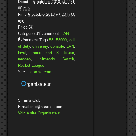
Début :
5 octobre 2018 @ 20 h
00 min
Fin :
6 octobre 2018 @ 20 h 00
min
Prix :
5€
Catégorie d’Évènement:
LAN
Évènement Tags:
53
,
53000
,
call
of duty
,
chivalery
,
console
,
LAN
,
laval
,
mario kart 8 deluxe
,
neogeo
,
Nintendo Switch
,
Rocket League
Site :
asso-sc.com
O
rganisateur
Simm’s Club
E-mail
info@asso-sc.com
Voir le site Organisateur