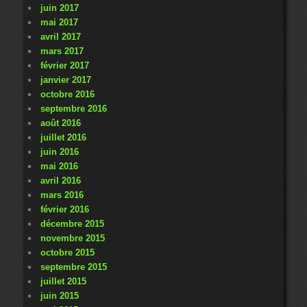
juin 2017
mai 2017
avril 2017
mars 2017
février 2017
janvier 2017
octobre 2016
septembre 2016
août 2016
juillet 2016
juin 2016
mai 2016
avril 2016
mars 2016
février 2016
décembre 2015
novembre 2015
octobre 2015
septembre 2015
juillet 2015
juin 2015