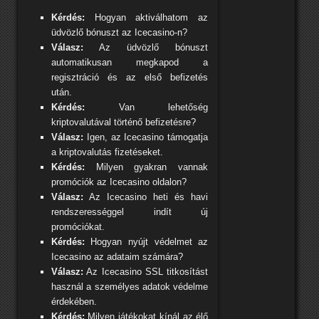
Kérdés:
Hogyan aktiválhatom az
üdvözlő bónuszt az Icecasino-n?
Válasz:
Az üdvözlő bónuszt
automatikusan megkapod a
regisztráció és az első befizetés
után.
Kérdés:
Van lehetőség
kriptovalutával történő befizetésre?
Válasz:
Igen, az Icecasino támogatja
a kriptovalutás fizetéseket.
Kérdés:
Milyen gyakran vannak
promóciók az Icecasino oldalon?
Válasz:
Az Icecasino heti és havi
rendszerességgel indít új
promóciókat.
Kérdés:
Hogyan nyújt védelmet az
Icecasino az adataim számára?
Válasz:
Az Icecasino SSL titkosítást
használ a személyes adatok védelme
érdekében.
Kérdés:
Milyen játékokat kínál az élő