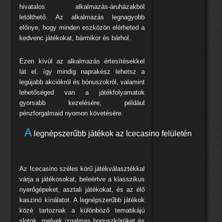
hivatalos alkalmazás-áruházakból
letölthető. Az alkalmazás legnagyobb
előnye, hogy minden eszközön elérheted a
kedvenc játékokat, bármikor és bárhol.
Ezen kívül az alkalmazás értesítésekkel
lát el, így mindig naprakész lehetsz a
legújabb akciókról és bónuszokról, valamint
lehetőséged van a játékfolyamatok
gyorsabb kezelésére, például
pénzforgalmaid nyomon követésére.
A
legnépszerűbb játékok az Icecasino felületén
Az Icecasino széles körű játékválasztékkal
várja a játékosokat, beleértve a klasszikus
nyerőgépeket, asztali játékokat, és az élő
kaszinó kínálatot. A legnépszerűbb játékok
közé tartoznak a különböző tematikájú
slotok, melyek izgalmas bonuszköröket és