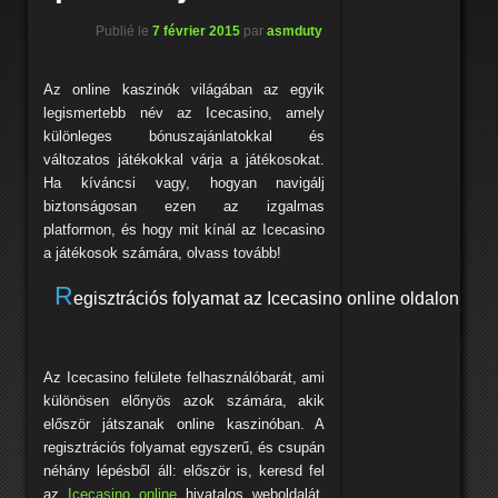
Publié le
7 février 2015
par
asmduty
Az online kaszinók világában az egyik
legismertebb név az Icecasino, amely
különleges bónuszajánlatokkal és
változatos játékokkal várja a játékosokat.
Ha kíváncsi vagy, hogyan navigálj
biztonságosan ezen az izgalmas
platformon, és hogy mit kínál az Icecasino
a játékosok számára, olvass tovább!
R
egisztrációs folyamat az Icecasino online oldalon
Az Icecasino felülete felhasználóbarát, ami
különösen előnyös azok számára, akik
először játszanak online kaszinóban. A
regisztrációs folyamat egyszerű, és csupán
néhány lépésből áll: először is, keresd fel
az
Icecasino online
hivatalos weboldalát,