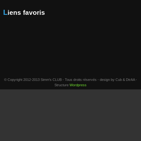
Liens favoris
© Copyright 2012-2013 Simm's CLUB - Tous droits réservés - design by Cub & DtrAA -
Structure
Wordpress