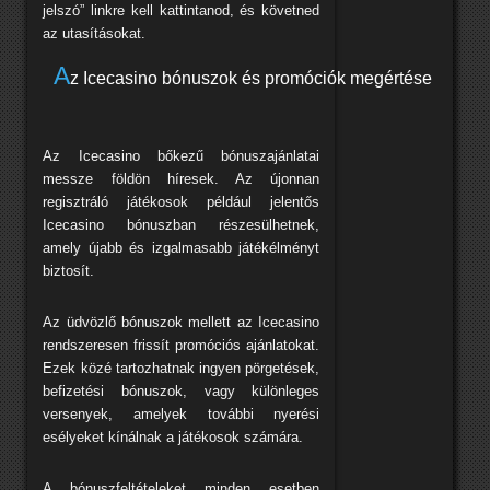
jelszó” linkre kell kattintanod, és követned
az utasításokat.
A
z Icecasino bónuszok és promóciók megértése
Az Icecasino bőkezű bónuszajánlatai
messze földön híresek. Az újonnan
regisztráló játékosok például jelentős
Icecasino bónuszban részesülhetnek,
amely újabb és izgalmasabb játékélményt
biztosít.
Az üdvözlő bónuszok mellett az Icecasino
rendszeresen frissít promóciós ajánlatokat.
Ezek közé tartozhatnak ingyen pörgetések,
befizetési bónuszok, vagy különleges
versenyek, amelyek további nyerési
esélyeket kínálnak a játékosok számára.
A bónuszfeltételeket minden esetben