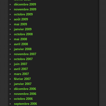
décembre 2009
novembre 2009
octobre 2009
août 2009
mai 2009
janvier 2009
octobre 2008
mai 2008
avril 2008
janvier 2008
novembre 2007
octobre 2007
juin 2007
avril 2007
mars 2007
février 2007
janvier 2007
décembre 2006
novembre 2006
octobre 2006
septembre 2006