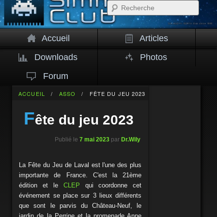
Rech
Accueil
Articles
Downloads
Photos
Forum
ACCUEIL
/
ASSO
/
FÊTE DU JEU 2023
F
ête du jeu 2023
Publié le
7 mai 2023
par
Dr.Wily
La Fête du Jeu de Laval est l'une des plus
importante de France. C'est la 21ème
édition et le
CLEP
qui coordonne cet
événement se place sur 3 lieux différents
que sont le parvis du Château-Neuf, le
jardin de la Perrine et la promenade Anne