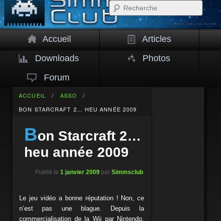
Rech
Accueil
Articles
Downloads
Photos
Forum
ACCUEIL
/
ASSO
/
BON STARCRAFT 2… HEU ANNÉE 2009
B
on Starcraft 2…
heu année 2009
Publié le
1 janvier 2009
par
Simmsclub
Le jeu vidéo a bonne réputation ! Non, ce
n’est pas une blague. Depuis la
commercialisation de la Wii par Nintendo,