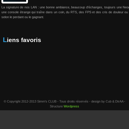
La signature de nos LAN : une bonne ambiance, beaucoup d'échanges, toujours une Neo
une console étrange qui traîne dans un coin, du RTS, des FPS et des cris de douleur ou 
selon le perdant ou le gagnant.
Liens favoris
© Copyright 2012-2013 Simm's CLUB - Tous droits réservés - design by Cub & DtrAA -
Structure
Wordpress