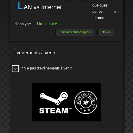
L
quelques
AN vs Internet
perles en
termes
d’analyse …
Lire la suite
→
Cultures Numériques
News
É
vènements à venir
Il n’y a pas d’évènements à venir.
Notice