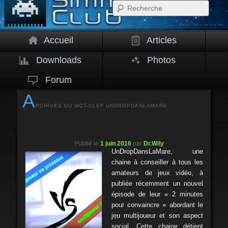
Rech
Accueil
Articles
Downloads
Photos
Forum
A
RCHIVES DU MOT-CLEF
UNDROPDANLAMARE
Publié le
1 juin 2016
par
Dr.Wily
UnDropDansLaMare, une
chaine à conseiller à tous les
amateurs de jeux vidéo, à
publiée récemment un nouvel
épisode de leur « 2 minutes
pour convaincre » abordant le
jeu multijoueur et son aspect
social. Cette chaine détient