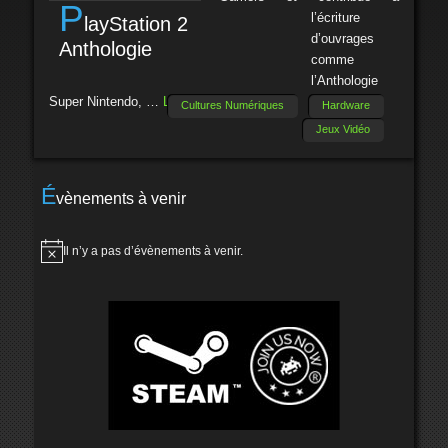
P
l’écriture
layStation 2
d’ouvrages
Anthologie
comme
l’Anthologie
Super Nintendo, …
Lire la suite
→
Cultures Numériques
Hardware
Jeux Vidéo
É
vènements à venir
Il n’y a pas d’évènements à venir.
Notice