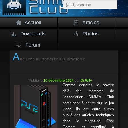
Rech
Accueil
Articles
Downloads
Photos
Forum
A
RCHIVES DU MOT-CLEF
PLAYSTATION 2
Publié le
10 décembre 2024
par
Dr.Wily
Comme certains le savent
déjà des membres de
l’association SIMM’s Club
participent à écrire sur le jeu
vidéo. Ils ont entre autres
publié des articles techniques
dans le magazine Côté
Gamers et contribué à