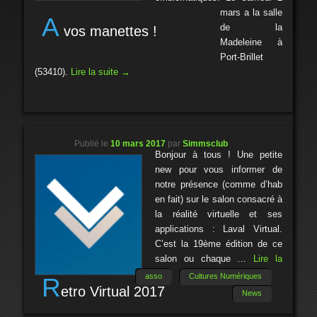
mars a la salle
A
de la
vos manettes !
Madeleine à
Port-Brillet
(53410).
Lire la suite
→
Publié le
10 mars 2017
par
Simmsclub
Bonjour à tous ! Une petite
new pour vous informer de
notre présence (comme d’hab
en fait) sur le salon consacré à
la réalité virtuelle et ses
applications : Laval Virtual.
C’est la 19ème édition de ce
salon ou chaque …
Lire la
suite
→
asso
Cultures Numériques
R
etro Virtual 2017
News