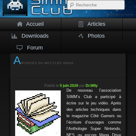
Rech
Accueil
Articles
Downloads
Photos
Forum
A
RCHIVES DU MOT-CLEF
68000
Publié le
5 juin 2026
par
Dr.Wily
De nouveau l’association
SIMM’s Club a participé à
écrire sur le jeu vidéo. Après
des articles techniques dans
le magazine Côté Gamers ou
l’écriture d’ouvrages comme
l’Anthologie Super Nintendo,
NES ou encore Mega Drive