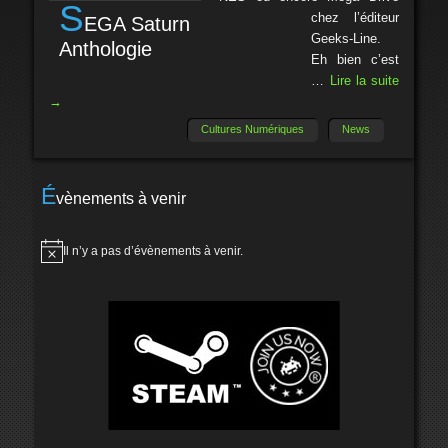
S
chez l’éditeur
EGA Saturn
Geeks-Line.
Anthologie
Eh bien c’est
…
Lire la suite
→
Cultures Numériques
News
É
vènements à venir
Il n’y a pas d’évènements à venir.
Notice