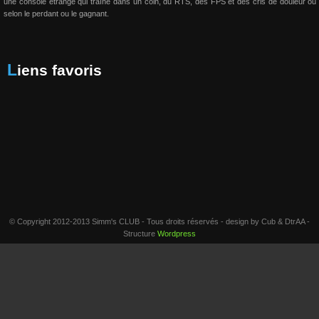
une console étrange qui traîne dans un coin, du RTS, des FPS et des cris de douleur ou 
selon le perdant ou le gagnant.
Liens favoris
© Copyright 2012-2013 Simm's CLUB - Tous droits réservés - design by Cub & DtrAA -
Structure
Wordpress