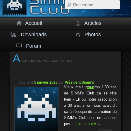
Rech
Accueil
Articles
Downloads
Photos
Forum
A
RCHIVES DU MOT-CLEF
30 ANS
Publié le
5 janvier 2025
par
Président Simm's
Vieux mais pas trop ! 30 ans
Club
de SIMM’s Club ça se fête
hein ? Eh oui notre association
à 30 ans, si on nous avait dit
ça à l’époque de la création du
SIMM’s Club nous ne l’aurions
pas …
Lire la suite
→