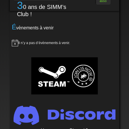
asso
3
0 ans de SIMM’s
Club !
É
vènements à venir
Il n’y a pas d’évènements à venir.
Notice