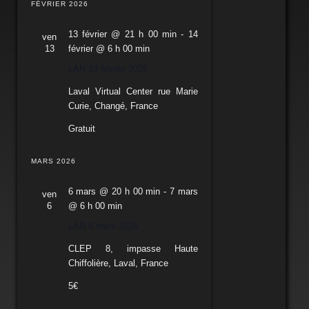
VUES
FÉVRIER 2026
navigation
date.
ÉVÈNEMENT
de
13 février @ 21 h 00 min
-
14
ven
vues
13
février @ 6 h 00 min
Évènements
LAN 13 février 2026
Laval Virtual Center
rue Marie
Curie, Changé, France
Gratuit
MARS 2026
6 mars @ 20 h 00 min
-
7 mars
ven
6
@ 6 h 00 min
LAN 6 mars 2026
CLEP
8, impasse Haute
Chiffolière, Laval, France
5€