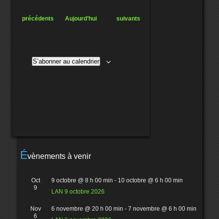
Évènements
Évènements
précédents
Aujourd’hui
suivants
S’abonner au calendrier
É
vènements à venir
Oct
9 octobre @ 8 h 00 min
-
10 octobre @ 6 h 00 min
9
LAN 9 octobre 2026
Nov
6 novembre @ 20 h 00 min
-
7 novembre @ 6 h 00 min
6