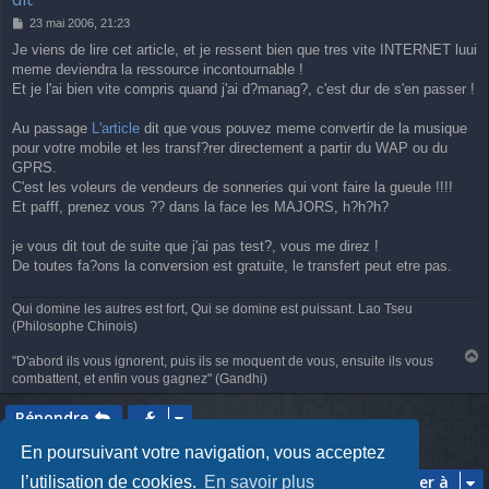
M
23 mai 2006, 21:23
e
Je viens de lire cet article, et je ressent bien que tres vite INTERNET luui
s
meme deviendra la ressource incontournable !
s
a
Et je l'ai bien vite compris quand j'ai d?manag?, c'est dur de s'en passer !
g
e
Au passage
L'article
dit que vous pouvez meme convertir de la musique
pour votre mobile et les transf?rer directement a partir du WAP ou du
GPRS.
C'est les voleurs de vendeurs de sonneries qui vont faire la gueule !!!!
Et pafff, prenez vous ?? dans la face les MAJORS, h?h?h?
je vous dit tout de suite que j'ai pas test?, vous me direz !
De toutes fa?ons la conversion est gratuite, le transfert peut etre pas.
Qui domine les autres est fort, Qui se domine est puissant. Lao Tseu
(Philosophe Chinois)
"D'abord ils vous ignorent, puis ils se moquent de vous, ensuite ils vous
a
combattent, et enfin vous gagnez" (Gandhi)
u
t
Répondre
1 message • Page
1
sur
1
En poursuivant votre navigation, vous acceptez
Aller à
l’utilisation de cookies.
En savoir plus