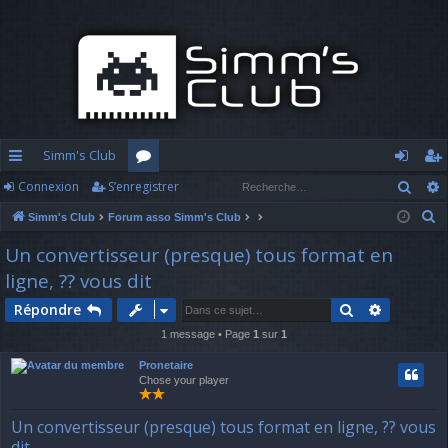
Simm's Club
Rech
Connexion
S’enregistrer
cc
or
o
’e
R
Simm's Club
Forum asso Simm's Club
ès
u
n
nr
e
Un convertisseur (presque) tous format en
ra
m
n
eg
c
ligne, ?? vous dit
h
pi
s
ex
ist
e
Rechercher
Recherch
Répondre
d
io
re
r
1 message • Page
1
sur
1
c
e
n
r
Pronetaire
h
Chose your player
e
r
Un convertisseur (presque) tous format en ligne, ?? vous
dit