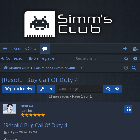
Simm's Club
Rech
Connexion
S’enregistrer
cc
or
o
’e
R
Simm's Club
Forum asso Simm's Club
ès
u
n
nr
e
[Résolu] Bug Call Of Duty 4
ra
m
n
eg
c
Rechercher
Recherch
Répondre
h
pi
s
ex
ist
e
11 messages • Page
1
sur
1
d
io
re
r
DistrAA
c
e
n
r
Last boss
h
e
[Résolu] Bug Call Of Duty 4
r
M
01 juin 2009, 12:24
e
Bonjour,