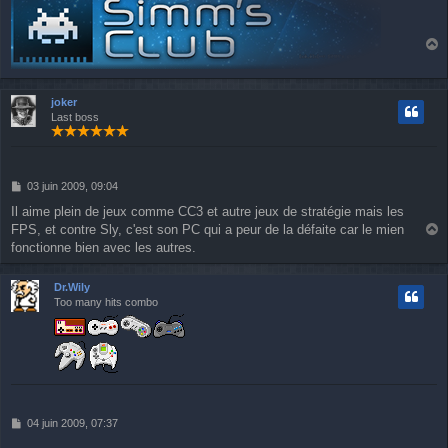
a
u
t
joker
Last boss
M
03 juin 2009, 09:04
e
Il aime plein de jeux comme CC3 et autre jeux de stratégie mais les
s
FPS, et contre Sly, c'est son PC qui a peur de la défaite car le mien
s
a
a
fonctionne bien avec les autres.
u
g
e
t
Dr.Wily
Too many hits combo
M
04 juin 2009, 07:37
e