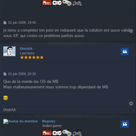
M
01 juin 2009, 19:46
e
je tiens a completer ton post en indiquant que la solution est aussi valide
s
sous XP, qui croise ce problème parfois aussi.
a
s
u
a
g
t
DistrAA
e
Last boss
M
01 juin 2009, 20:30
e
Que de la merde les OS de M$.
s
Mais malheureusement nous somme trop dépendant de M$.
s
a
g
e
a
DistrAA
u
t
Bugsley
Skilled gamer