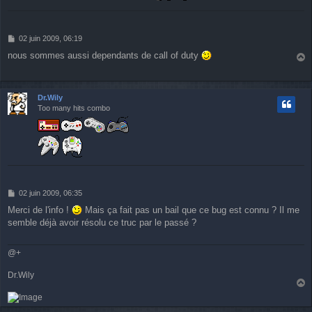
M
02 juin 2009, 06:19
e
nous sommes aussi dependants de call of duty
s
a
s
u
a
g
t
Dr.Wily
e
Too many hits combo
M
02 juin 2009, 06:35
e
Merci de l'info !
Mais ça fait pas un bail que ce bug est connu ? Il me
s
semble déjà avoir résolu ce truc par le passé ?
s
a
g
@+
e
Dr.Wily
a
u