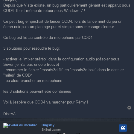
s
Depuis que Vista existe, un bug particulièrement gênant est apparut sous
s
a
COD4. Il est même de retour sous Windows 7 !
g
e
Ce petit bug empêchait de lancer COD4, lors du lancement du jeu un
écran noir puis un plantage pur et simple sans message d'erreur.
Ce bug est lié au contrôle du microphone par COD4.
3 solutions pour résoudre le bug:
- activer le "mixer stéréo" dans la configuration audio (désoler sous
Seven je n'ai pas encore trouvé)
- renommer le fichier "mssds3d.flt" en "mssds3d.bak" dans le dossier
"miles" de COD4
- ou alors brancher un microphone
les 3 solutions peuvent être combinées !
Voilà j'espère que COD4 va marcher pour Rémy !
a
DistrAA
u
t
Bugsley
Skilled gamer