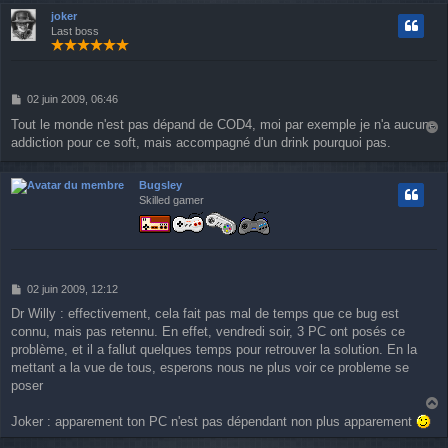
t
joker
Last boss
M
02 juin 2009, 06:46
e
Tout le monde n'est pas dépand de COD4, moi par exemple je n'a aucune
s
addiction pour ce soft, mais accompagné d'un drink pourquoi pas.
a
s
u
a
g
t
Bugsley
e
Skilled gamer
M
02 juin 2009, 12:12
e
Dr Willy : effectivement, cela fait pas mal de temps que ce bug est
s
connu, mais pas retennu. En effet, vendredi soir, 3 PC ont posés ce
s
a
problème, et il a fallut quelques temps pour retrouver la solution. En la
g
mettant a la vue de tous, esperons nous ne plus voir ce probleme se
e
poser
a
Joker : apparement ton PC n'est pas dépendant non plus apparement
u