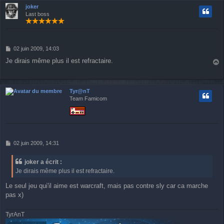
t
joker
Last boss
M
02 juin 2009, 14:03
e
Je dirais même plus il est refractaire.
s
a
s
u
a
g
t
Tyr@nT
e
Team Famicom
M
02 juin 2009, 14:31
e
s
joker a écrit :
s
Je dirais même plus il est refractaire.
a
g
Le seul jeu qui'il aime est warcraft, mais pas contre sly car ca marche
e
pas x)
TyrAnT