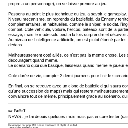
propre a un personnage), on se laisse prendre au jeu.
Passons au point le plus technique du jeu, a savoir le gameplay.
Niveau mecanisme, on reprends du batllefield, du Ennemy territ
complementaires, et habituelles, comme le sniper, le soldat, l'ing
combat. Coté vehicule, voiture, hélicos, bateaux sont de la partie
essayé, mais le mode solo peut a la fois surprendre et décevoir 
Au niveau de l'intelligence artificielle, on est plutot étonné par 
dedans.
Malheureusement coté alliés, ce n'est pas la meme chose. Les solda
découragant quand meme.
Le scénario quoi que basique, laisseras quand meme le joueur en
Coté durée de vie, compter 2 demi journées pour finir le scénario.
En final, on se retrouve avec un clone de battlefield qui saura 
qu'une succession de maps) mais qui restera malheureusement tro
convaincre tout de même, principalement grace au scénario, qui
par
Tyr@nT
NEWS : je l'ai depuis quelques mois mais pas encore tester (san
Développé par
phpBB
® Forum Software © phpBB Limited
Traduit par
phpBB-fr.com