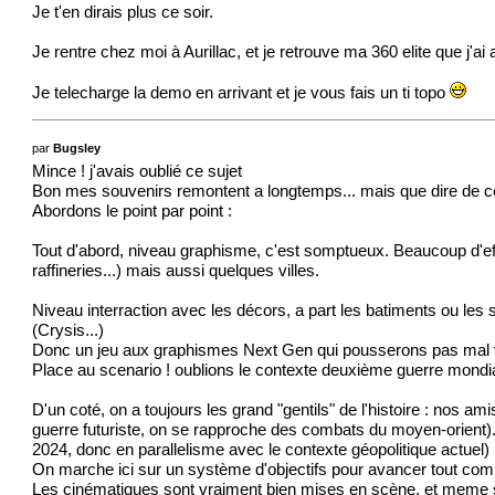
Je t'en dirais plus ce soir.
Je rentre chez moi à Aurillac, et je retrouve ma 360 elite que j'ai
Je telecharge la demo en arrivant et je vous fais un ti topo
par
Bugsley
Mince ! j'avais oublié ce sujet
Bon mes souvenirs remontent a longtemps... mais que dire de c
Abordons le point par point :
Tout d'abord, niveau graphisme, c'est somptueux. Beaucoup d'e
raffineries...) mais aussi quelques villes.
Niveau interraction avec les décors, a part les batiments ou les
(Crysis...)
Donc un jeu aux graphismes Next Gen qui pousserons pas mal 
Place au scenario ! oublions le contexte deuxième guerre mondiale
D'un coté, on a toujours les grand "gentils" de l'histoire : nos 
guerre futuriste, on se rapproche des combats du moyen-orient). 
2024, donc en parallelisme avec le contexte géopolitique actuel)
On marche ici sur un système d'objectifs pour avancer tout com
Les cinématiques sont vraiment bien mises en scène, et meme si a l