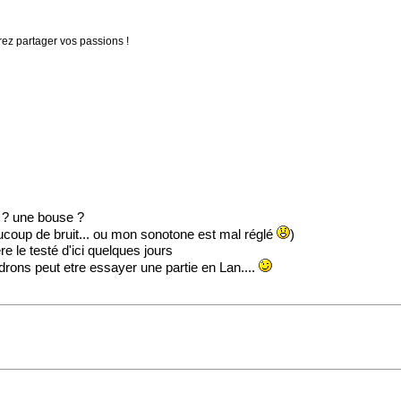
rez partager vos passions !
on ? une bouse ?
 beaucoup de bruit... ou mon sonotone est mal réglé
)
ere le testé d'ici quelques jours
drons peut etre essayer une partie en Lan....