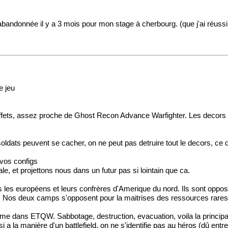
 abandonnée il y a 3 mois pour mon stage à cherbourg. (que j'ai réussi d
e jeu
ffets, assez proche de Ghost Recon Advance Warfighter. Les decors 
 soldats peuvent se cacher, on ne peut pas detruire tout le decors, c
vos configs
, et projettons nous dans un futur pas si lointain que ca.
amis les européens et leurs confrères d'Amerique du nord. Ils sont oppo
Nos deux camps s'opposent pour la maitrises des ressources rares de 
me dans ETQW. Sabbotage, destruction, evacuation, voila la principau
a manière d'un battlefield, on ne s'identifie pas au héros (dû entre au