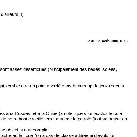
'ailleurs !!)
Posté :
29 août 2008, 16:02
sont assez desertiques (principalement des bases isolées,
e qui semble etre un point abordé dans beaucoup de jeux recents
sés aux Russes, et a la Chine (a noter que si on exclus le coté
notre bonne vieille terre, a savoir le petrole (tout se passe en
x objectifs a accomplir.
tre au fait que l'on a pas de classe attitrée ni d'évolution