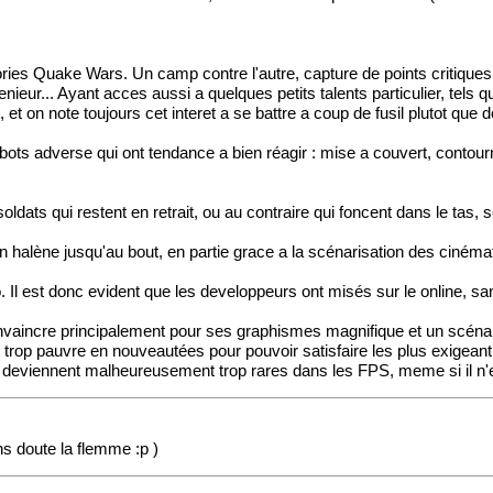
ories Quake Wars. Un camp contre l'autre, capture de points critiqu
enieur... Ayant acces aussi a quelques petits talents particulier, tels 
, et on note toujours cet interet a se battre a coup de fusil plutot que
:
les bots adverse qui ont tendance a bien réagir : mise a couvert, conto
ts qui restent en retrait, ou au contraire qui foncent dans le tas, se 
 halène jusqu'au bout, en partie grace a la scénarisation des cinéma
 Il est donc evident que les developpeurs ont misés sur le online, sans
convaincre principalement pour ses graphismes magnifique et un scénar
p pauvre en nouveautées pour pouvoir satisfaire les plus exigeant d'
 deviennent malheureusement trop rares dans les FPS, meme si il n'e
s doute la flemme :p )