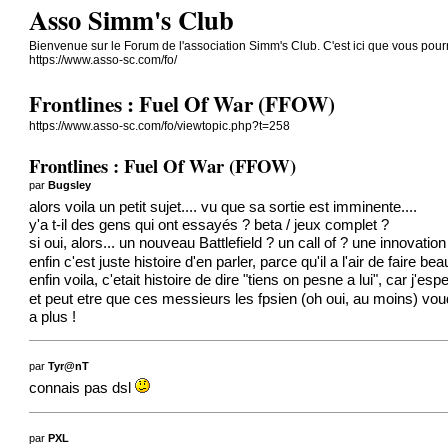
Asso Simm's Club
Bienvenue sur le Forum de l'association Simm's Club. C'est ici que vous pour
https://www.asso-sc.com/fo/
Frontlines : Fuel Of War (FFOW)
https://www.asso-sc.com/fo/viewtopic.php?t=258
Frontlines : Fuel Of War (FFOW)
par
Bugsley
alors voila un petit sujet.... vu que sa sortie est imminente....
y'a t-il des gens qui ont essayés ? beta / jeux complet ?
si oui, alors... un nouveau Battlefield ? un call of ? une innovati
enfin c'est juste histoire d'en parler, parce qu'il a l'air de faire
enfin voila, c'etait histoire de dire "tiens on pesne a lui", car j'esp
et peut etre que ces messieurs les fpsien (oh oui, au moins) vou
a plus !
par
Tyr@nT
connais pas dsl
par
PXL