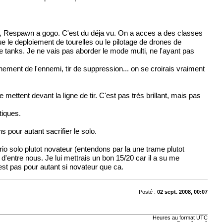
es, Respawn a gogo. C'est du déja vu. On a acces a des classes
que le deploiement de tourelles ou le pilotage de drones de
 de tanks. Je ne vais pas aborder le mode multi, ne l'ayant pas
urnement de l'ennemi, tir de suppression... on se croirais vraiment
mettent devant la ligne de tir. C'est pas très brillant, mais pas
tiques.
 pour autant sacrifier le solo.
io solo plutot novateur (entendons par la une trame plutot
entre nous. Je lui mettrais un bon 15/20 car il a su me
st pas pour autant si novateur que ca.
Posté :
02 sept. 2008, 00:07
Heures au format
UTC