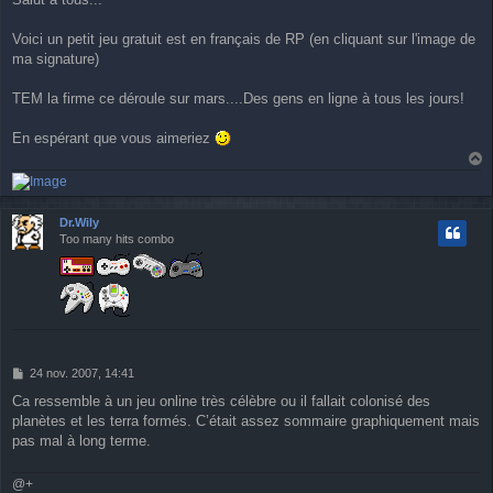
s
s
a
Voici un petit jeu gratuit est en français de RP (en cliquant sur l'image de
g
ma signature)
e
TEM la firme ce déroule sur mars....Des gens en ligne à tous les jours!
En espérant que vous aimeriez
a
u
t
Dr.Wily
Too many hits combo
M
24 nov. 2007, 14:41
e
Ca ressemble à un jeu online très célèbre ou il fallait colonisé des
s
planètes et les terra formés. C’était assez sommaire graphiquement mais
s
a
pas mal à long terme.
g
e
@+