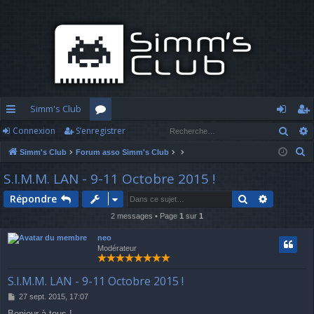
Simm's Club
Rech
Connexion
S’enregistrer
cc
or
o
’e
R
Simm's Club
Forum asso Simm's Club
ès
u
n
nr
e
S.I.M.M. LAN - 9-11 Octobre 2015 !
ra
m
n
eg
c
Rechercher
Recherch
Répondre
h
pi
s
ex
ist
e
2 messages • Page
1
sur
1
d
io
re
r
neo
c
e
n
r
Modérateur
h
e
S.I.M.M. LAN - 9-11 Octobre 2015 !
r
M
27 sept. 2015, 17:07
e
Bonjour à tous !