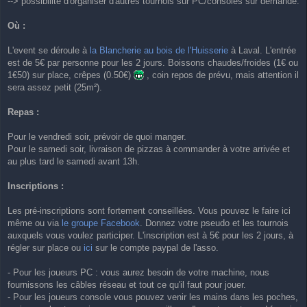
--> possibilité d'organiser d'autres tournois sur PC/consoles sur demande.
Où :
L'event se déroule à
la Blancherie au bois de l'Huisserie
à Laval. L'entrée
est de 5€ par personne pour les 2 jours. Boissons chaudes/froides (1€ ou
1€50) sur place, crêpes (0.50€)
, coin repos de prévu, mais attention il
sera assez petit (25m²).
Repas :
Pour le vendredi soir, prévoir de quoi manger.
Pour le samedi soir, livraison de pizzas à commander à votre arrivée et
au plus tard le samedi avant 13h.
Inscriptions :
Les pré-inscriptions sont fortement conseillées. Vous pouvez le faire ici
même ou via
le groupe Facebook
. Donnez votre pseudo et les tournois
auxquels vous voulez participer. L'inscription est à 5€ pour les 2 jours, à
régler sur place ou
ici
sur le compte paypal de l'asso.
- Pour les joueurs PC : vous aurez besoin de votre machine, nous
fournissons les câbles réseau et tout ce qu'il faut pour jouer.
- Pour les joueurs console vous pouvez venir les mains dans les poches,