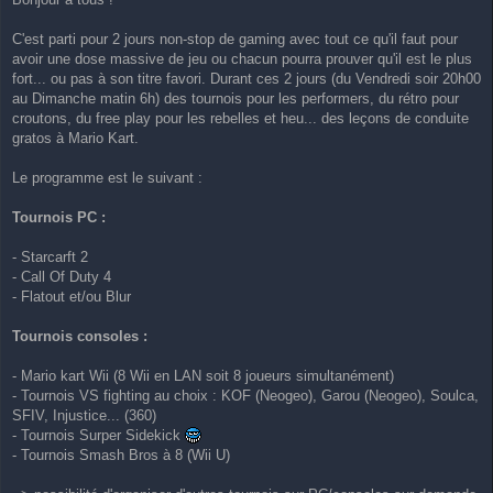
s
s
a
C'est parti pour 2 jours non-stop de gaming avec tout ce qu'il faut pour
g
avoir une dose massive de jeu ou chacun pourra prouver qu'il est le plus
e
fort... ou pas à son titre favori. Durant ces 2 jours (du Vendredi soir 20h00
au Dimanche matin 6h) des tournois pour les performers, du rétro pour
croutons, du free play pour les rebelles et heu... des leçons de conduite
gratos à Mario Kart.
Le programme est le suivant :
Tournois PC :
- Starcarft 2
- Call Of Duty 4
- Flatout et/ou Blur
Tournois consoles :
- Mario kart Wii (8 Wii en LAN soit 8 joueurs simultanément)
- Tournois VS fighting au choix : KOF (Neogeo), Garou (Neogeo), Soulca,
SFIV, Injustice... (360)
- Tournois Surper Sidekick
- Tournois Smash Bros à 8 (Wii U)