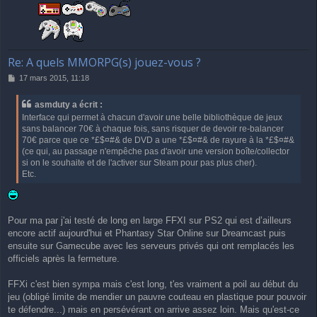
Re: A quels MMORPG(s) jouez-vous ?
M
17 mars 2015, 11:18
e
s
asmduty a écrit :
s
Interface qui permet à chacun d'avoir une belle bibliothèque de jeux
a
sans balancer 70€ à chaque fois, sans risquer de devoir re-balancer
g
70€ parce que ce *£$¤#& de DVD a une *£$¤#& de rayure à la *£$¤#&
e
(ce qui, au passage n'empêche pas d'avoir une version boîte/collector
si on le souhaite et de l'activer sur Steam pour pas plus cher).
Etc.
Pour ma par j'ai testé de long en large FFXI sur PS2 qui est d’ailleurs
encore actif aujourd'hui et Phantasy Star Online sur Dreamcast puis
ensuite sur Gamecube avec les serveurs privés qui ont remplacés les
officiels après la fermeture.
FFXi c'est bien sympa mais c'est long, t'es vraiment a poil au début du
jeu (obligé limite de mendier un pauvre couteau en plastique pour pouvoir
te défendre...) mais en persévérant on arrive assez loin. Mais qu'est-ce