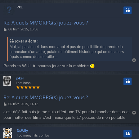
e
t
PXL
Re: A quels MMORPG(s) jouez-vous ?
M
06 févr. 2015, 10:36
e
s
joker a écrit :
s
Moi j'ai pas le net dans mon appt et pas de possibilité de prendre la
a
connexion d'un autre, putain de bâtiment historique qui on des murs
g
épais comme des muraille....
e
a
Prends ta WiiU, tu pourras jouer sur la mablette
u
t
joker
Last boss
Re: A quels MMORPG(s) jouez-vous ?
M
06 févr. 2015, 14:12
e
c'est déjà fait puis je me suis offert une TV pour la brancher dessus et
s
pour matter des films c'est mieux que le 17 pouces de mon portable.
a
s
u
a
g
t
Dr.Wily
e
Too many hits combo