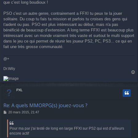
que c’est long boudioux !
PSO c'est un autre genre, contrairement a FFXI tu peux te la jouer
solitaire. Du coup tu fais ta mission et parfois tu croises des gens qui
t'aident ou pas. PSO est plus intéressant au début, mais n'a pas
bénéficié de beaucoup d’extension. A long terme FFXI est beaucoup plus
intéressant avec un monde vraiment très vaste et surtout le multi support
dans le jeu ce qui permet de réunir les joueur PS2, PC, PS3... ce qui en
fait une très grosse communauté.
@+
Dr.Wily
a
u
t
PXL
Re: A quels MMORPG(s) jouez-vous ?
M
20 mars 2015, 21:47
e
s
s
Pour ma par j'ai testé de long en large FFXI sur PS2 qui est d’ailleurs
a
encore actif
g