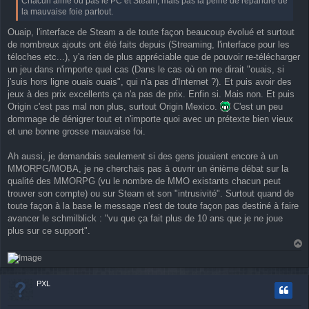
Chacun aime ou pas le PC et Steam, mais pas la peine de répandre de
la mauvaise foie partout.
Ouaip, l'interface de Steam a de toute façon beaucoup évolué et surtout
de nombreux ajouts ont été faits depuis (Streaming, l'interface pour les
téloches etc...), y'a rien de plus appréciable que de pouvoir re-télécharger
un jeu dans n'importe quel cas (Dans le cas où on me dirait "ouais, si
j'suis hors ligne ouais ouais", qui n'a pas d'Internet ?). Et puis avoir des
jeux à des prix excellents ça n'a pas de prix. Enfin si. Mais non. Et puis
Origin c'est pas mal non plus, surtout Origin Mexico.
C'est un peu
dommage de dénigrer tout et n'importe quoi avec un prétexte bien vieux
et une bonne grosse mauvaise foi.
Ah aussi, je demandais seulement si des gens jouaient encore à un
MMORPG/MOBA, je ne cherchais pas à ouvrir un énième débat sur la
qualité des MMORPG (vu le nombre de MMO existants chacun peut
trouver son compte) ou sur Steam et son "intrusivité". Surtout quand de
toute façon à la base le message n'est de toute façon pas destiné à faire
avancer le schmilblick : "vu que ça fait plus de 10 ans que je ne joue
plus sur ce support".
a
u
t
PXL