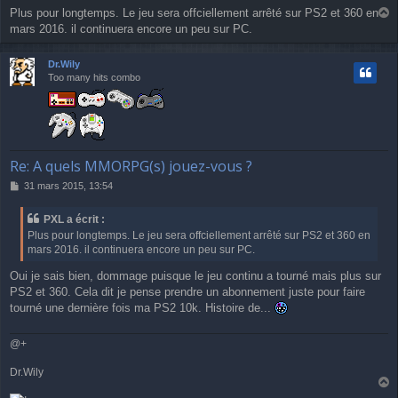
e
Plus pour longtemps. Le jeu sera offciellement arrêté sur PS2 et 360 en
a
mars 2016. il continuera encore un peu sur PC.
u
t
Dr.Wily
Too many hits combo
Re: A quels MMORPG(s) jouez-vous ?
M
31 mars 2015, 13:54
e
s
PXL a écrit :
s
Plus pour longtemps. Le jeu sera offciellement arrêté sur PS2 et 360 en
a
mars 2016. il continuera encore un peu sur PC.
g
e
Oui je sais bien, dommage puisque le jeu continu a tourné mais plus sur
PS2 et 360. Cela dit je pense prendre un abonnement juste pour faire
tourné une dernière fois ma PS2 10k. Histoire de...
@+
Dr.Wily
a