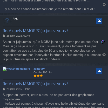
pas moyen de jouer à autre chose tout en suivant le rythme ...
a
Il y a peu de chance maintenant que je me remette dans un MMO.
u
t
PXL
Re: A quels MMORPG(s) jouez-vous ?
M
28 janv. 2015, 09:49
e
Ah oui et j'ajouterais, qu'un MOBA je ne sais même pas ce que c'est .
s
Mais si ça se joue sur PC exclusivement, je dois forcément ne pas
s
a
connaître, vu que ça fait plus de 10 ans que je ne joue plus sur ce
g
support envenimé par l'incoryable interface la plus merdique au monde et
e
a
la plus intrusive après Facebook : Steam.
u
t
asmduty
Combo 100 hits
Re: A quels MMORPG(s) jouez-vous ?
M
28 janv. 2015, 11:12
e
Support qui permet, entre autres, de ne pas avoir des graphismes
s
moyenâgeux.
s
a
Interface qui permet à chacun d'avoir une belle bibliothèque de jeux sans
g
balancer 70€ à chaque fois, sans risquer de devoir re-balancer 70€ parce