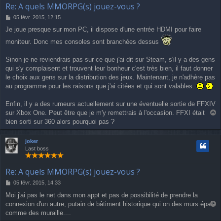
Re: A quels MMORPG(s) jouez-vous ?
M
05 févr. 2015, 12:15
e
Je joue presque sur mon PC, il dispose d'une entrée HDMI pour faire
s
s
moniteur. Donc mes consoles sont branchées dessus
a
g
Sinon je ne reviendrais pas sur ce que j'ai dit sur Steam, s'il y a des gens
e
qui s'y complaisent et trouvent leur bonheur c'est très bien, il faut donner
le choix aux gens sur la distribution des jeux. Maintenant, je n'adhère pas
au programme pour les raisons que j'ai citées et qui sont valables.
Enfin, il y a des rumeurs actuellement sur une éventuelle sortie de FFXIV
sur Xbox One. Peut être que je m'y remettrais à l'occasion. FFXI était
a
bien sorti sur 360 alors pourquoi pas ?
u
t
joker
Last boss
Re: A quels MMORPG(s) jouez-vous ?
M
05 févr. 2015, 14:33
e
Moi j'ai pas le net dans mon appt et pas de possibilité de prendre la
s
connexion d'un autre, putain de bâtiment historique qui on des murs épais
s
a
a
comme des muraille....
u
g