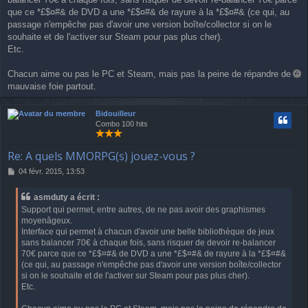
e
que ce *£$¤#& de DVD a une *£$¤#& de rayure à la *£$¤#& (ce qui, au
passage n'empêche pas d'avoir une version boîte/collector si on le
souhaite et de l'activer sur Steam pour pas plus cher).
Etc.
Chacun aime ou pas le PC et Steam, mais pas la peine de répandre de la
a
mauvaise foie partout.
u
t
Bidouilleur
Combo 100 hits
Re: A quels MMORPG(s) jouez-vous ?
M
04 févr. 2015, 13:53
e
s
asmduty a écrit :
s
Support qui permet, entre autres, de ne pas avoir des graphismes
a
moyenâgeux.
g
Interface qui permet à chacun d'avoir une belle bibliothèque de jeux
e
sans balancer 70€ à chaque fois, sans risquer de devoir re-balancer
70€ parce que ce *£$¤#& de DVD a une *£$¤#& de rayure à la *£$¤#&
(ce qui, au passage n'empêche pas d'avoir une version boîte/collector
si on le souhaite et de l'activer sur Steam pour pas plus cher).
Etc.