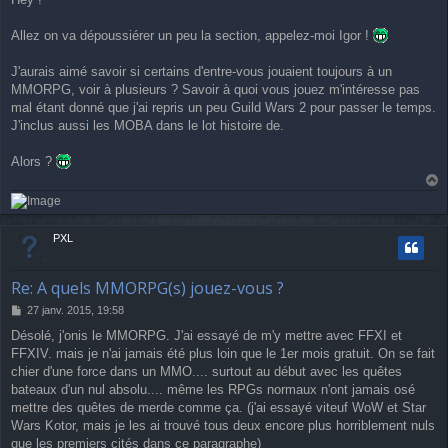
s
s
a
Allez on va dépoussiérer un peu la section, appelez-moi Igor !
g
e
J'aurais aimé savoir si certains d'entre-vous jouaient toujours à un
MMORPG, voir à plusieurs ? Savoir à quoi vous jouez m'intéresse pas
mal étant donné que j'ai repris un peu Guild Wars 2 pour passer le temps.
J'inclus aussi les MOBA dans le lot histoire de.
Alors ?
a
u
t
PXL
Re: A quels MMORPG(s) jouez-vous ?
M
27 janv. 2015, 19:58
e
Désolé, j'onis le MMORPG. J'ai essayé de m'y mettre avec FFXI et
s
FFXIV. mais je n'ai jamais été plus loin que le 1er mois gratuit. On se fait
s
a
chier d'une force dans un MMO.... surtout au début avec les quêtes
g
bateaux d'un nul absolu.... même les RPGs normaux n'ont jamais osé
e
mettre des quêtes de merde comme ça. (j'ai essayé viteuf WoW et Star
Wars Kotor, mais je les ai trouvé tous deux encore plus horriblement nuls
que les premiers cités dans ce paragraphe)