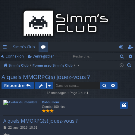
Simm's Club
Rech
Connexion
S’enregistrer
cc
or
o
’e
R
Simm's Club
Forum asso Simm's Club
ès
u
n
nr
e
A quels MMORPG(s) jouez-vous ?
ra
m
n
eg
c
Rechercher
Recherch
Répondre
h
pi
s
ex
ist
e
13 messages • Page
1
sur
1
d
io
re
r
Bidouilleur
c
e
n
r
Combo 100 hits
h
e
A quels MMORPG(s) jouez-vous ?
r
M
22 janv. 2015, 10:31
e
Hey !