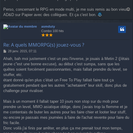
Perso, concernant le RPG en mode multi, je me suis remis au bon vieux
a
AD&D sur Papier avec des collègues. Et ça c'est bon.
u
t
asmduty
Combo 100 hits
Re: A quels MMORPG(s) jouez-vous ?
M
28 janv. 2015, 07:11
e
Ahah, bah moi justement c'est un peu l'inverse, je jouais à Metin 2 (j'étais
s
jeune c''est une bonne excuse), au début c'est sumpa, sans que les
s
a
quêtes soient forcément passionnantes, mais fallait prendre du level, se
g
stuffer, etc.
e
étant donné qu'en plus c'était un Free To Play fallait faire tout ça
gratuitement pendant que les autres "achetaient" leur skill, donc plus de
challenge pour rivaliser.
Mais à un moment il fallait taper 10 jours non stop sur du mob pour
prendre un level, MMO asiatique oblige, donc j'avais trop la flemme et je
me contentais de buter les autres pour les faire chier et looter leur stuff,
ou encore je passais mes journées à faire de l'achat revente pour faire du
fric facile.
Donc voilà j'ai finis par arrêter, en plus ça me prenait tout mon temps,