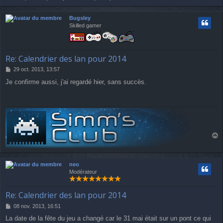
u
a
g
t
Bugsley
e
Skilled gamer
Re: Calendrier des lan pour 2014
M
29 oct. 2013, 13:57
e
Je confirme aussi, j'ai regardé hier, sans succès.
s
s
a
g
e
a
u
t
neo
Modérateur
Re: Calendrier des lan pour 2014
M
08 nov. 2013, 16:51
e
La date de la fête du jeu a changé car le 31 mai était sur un pont ce qui
s