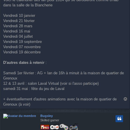
s
dans la salle de la Blancherie
s
a
g
Vendredi 10 janvier
e
Vendredi 21 février
Vendredi 28 mars
Vendredi 16 mai
Vendredi 04 juillet
Vendredi 19 septembre
Vendredi 07 novembre
Vendredi 19 décembre
D'autres dates à retenir
:
Samedi 1er février : AG + lan de 16h à minuit à la maison de quartier de
Grenoux
12 & 13 avril : salon Laval Virtual (voir si l'asso participe)
samedi 31 mai : fête du jeu de Laval
+ éventuellement d'autres animations avec la maison de quartier de
a
Grenoux (à voir)
u
t
Bugsley
Skilled gamer