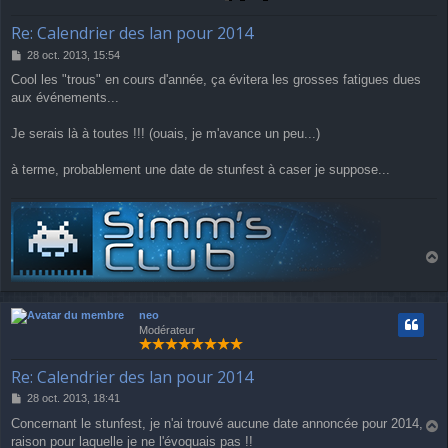
Re: Calendrier des lan pour 2014
M
28 oct. 2013, 15:54
e
Cool les "trous" en cours d'année, ça évitera les grosses fatigues dues
s
aux événements...
s
a
g
Je serais là à toutes !!! (ouais, je m'avance un peu...)
e
à terme, probablement une date de stunfest à caser je suppose...
a
u
t
neo
Modérateur
Re: Calendrier des lan pour 2014
M
28 oct. 2013, 18:41
e
Concernant le stunfest, je n'ai trouvé aucune date annoncée pour 2014,
s
raison pour laquelle je ne l'évoquais pas !!
a
s