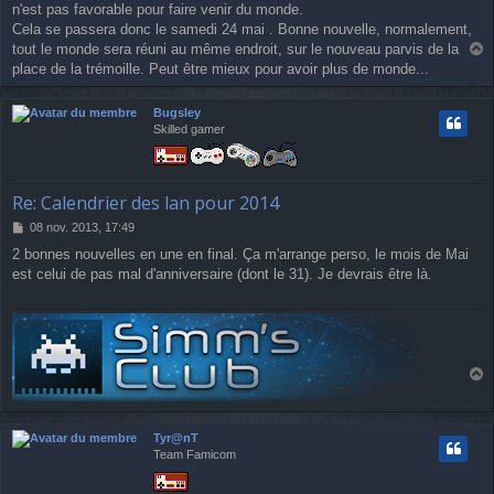
n'est pas favorable pour faire venir du monde.
s
a
Cela se passera donc le samedi 24 mai . Bonne nouvelle, normalement,
g
tout le monde sera réuni au même endroit, sur le nouveau parvis de la
e
a
place de la trémoille. Peut être mieux pour avoir plus de monde...
u
t
Bugsley
Skilled gamer
Re: Calendrier des lan pour 2014
M
08 nov. 2013, 17:49
e
2 bonnes nouvelles en une en final. Ça m'arrange perso, le mois de Mai
s
est celui de pas mal d'anniversaire (dont le 31). Je devrais être là.
s
a
g
e
a
u
t
Tyr@nT
Team Famicom