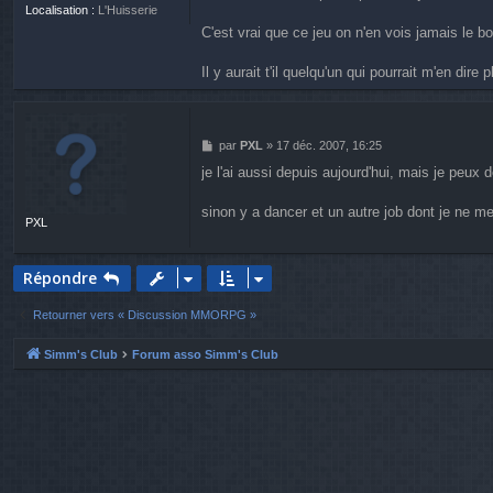
Localisation :
L'Huisserie
C'est vrai que ce jeu on n'en vois jamais le 
Il y aurait t'il quelqu'un qui pourrait m'en d
M
par
PXL
»
17 déc. 2007, 16:25
e
je l'ai aussi depuis aujourd'hui, mais je peux 
s
s
a
sinon y a dancer et un autre job dont je ne 
PXL
g
e
Répondre
Retourner vers « Discussion MMORPG »
Simm's Club
Forum asso Simm's Club