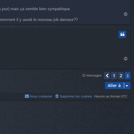
 à jour) mais ça semble bien sympathique.
H
a
paremment il y aurait le nouveau job danseur??
u
t
H
a
u
t
1
2
Précédent
3
32 messages
Aller à
Nous contacter
Supprimer les cookies
Heures au format
UTC