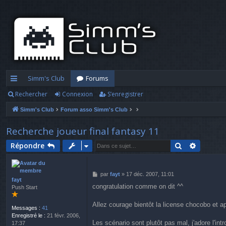
Simm's Club
Forums
Rechercher
Connexion
S’enregistrer
cc
Simm's Club
Forum asso Simm's Club
ès
ra
Recherche joueur final fantasy 11
pi
Rechercher
Recherc
Répondre
d
M
par
fayt
»
17 déc. 2007, 11:01
e
fayt
e
congratulation comme on dit ^^
Push Start
s
s
a
Allez courage bientôt la license chocobo et apr
Messages :
41
g
Enregistré le :
21 févr. 2006,
e
Les scénario sont plutôt pas mal, j'adore l'in
17:37