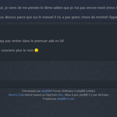
bout, je viens de me prendre le 4ème addon que je n'ai pas encore testé (mise
ire plus dessus parce que sur le manuel il n'y a pas grans chose de montrer! Ap
deja pas rentrer dans le premiuer add on lol!
me souviens plus le nom
Développé par
phpBB
® Forum Software © phpBB Limited
Simm's Club
theme based on Digi from
Arty
. Mise à jour phpBB 3.2 par MrGaby
Traduit par
phpBB-fr.com