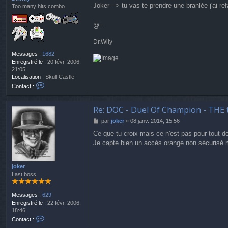
Joker --> tu vas te prendre une branlée j'ai r
g
Too many hits combo
y
e
r
@
@+
n
T
Dr.Wily
Messages :
1682
Enregistré le :
20 févr. 2006,
21:05
Localisation :
Skull Castle
C
Contact :
o
n
t
Re: DOC - Duel Of Champion - THE 
a
M
par
joker
»
08 janv. 2014, 15:56
c
e
t
Ce que tu croix mais ce n'est pas pour tout d
s
e
Je capte bien un accès orange non sécurisé 
s
r
a
D
g
r
e
joker
.
Last boss
W
i
l
Messages :
629
y
Enregistré le :
22 févr. 2006,
18:46
C
Contact :
o