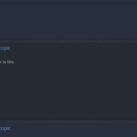
topic
 la tête.
topic