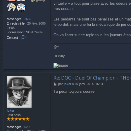
virtuelle » a tout pour plaire avec les odeurs 
très courant.
Les perdants ne sont pas pénalisés et un match
Messages :
1682
Enregistré le :
20 févr. 2006,
le bordel, mais une foi la mécanique de jeu 
21:05
Localisation :
Skull Castle
On va lister sur ce topic tous les joueurs étan
C
Contact :
o
n
@+
t
a
Dr.Wily
c
t
e
r
D
Re: DOC - Duel Of Champion - THE 
r
M
par
joker
»
07 janv. 2014, 16:31
.
e
W
Tu peux toujours courire.
s
i
s
l
a
y
g
e
joker
Last boss
Messages :
629