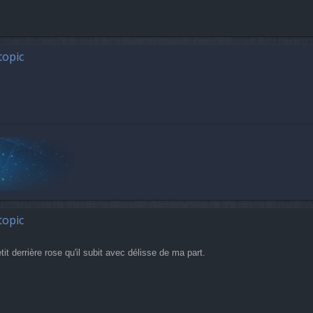
topic
topic
it derrière rose qu'il subit avec délisse de ma part.