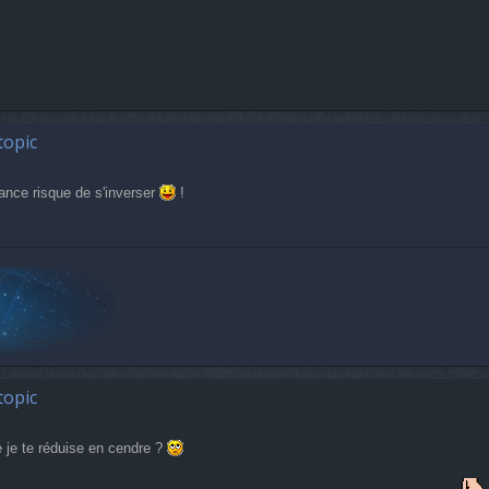
topic
ance risque de s'inverser
!
topic
e je te réduise en cendre ?