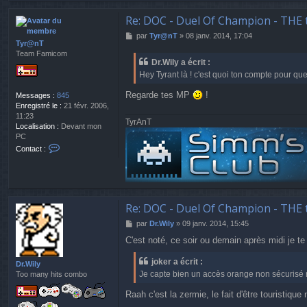
n
t
Re: DOC - Duel Of Champion - THE 
a
M
par
Tyr@nT
»
08 janv. 2014, 17:04
c
Tyr@nT
e
t
Team Famicom
s
e
Dr.Wily a écrit :
s
r
Hey Tyrant là ! c'est quoi ton compte pour qu
a
j
g
o
Regarde tes MP
!
Messages :
845
e
k
Enregistré le :
21 févr. 2006,
e
11:23
r
TyrAnT
Localisation :
Devant mon
PC
C
Contact :
o
n
t
a
c
Re: DOC - Duel Of Champion - THE 
t
e
M
par
Dr.Wily
»
09 janv. 2014, 15:45
r
e
T
C'est noté, ce soir ou demain après midi je te 
s
y
s
r
joker a écrit :
a
Dr.Wily
@
Je capte bien un accès orange non sécurisé 
g
Too many hits combo
n
e
T
Raah c'est la zermie, le fait d'être touristiq