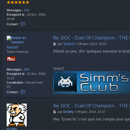
n
T
Messages :
629
Enregistré le :
22 févr. 2006,
18:46
C
Contact :
o
n
t
Re: DOC - Duel Of Champion - THE 
a
M
par
Tyr@nT
»
08 janv. 2014, 10:57
c
Tyr@nT
e
t
Attend un peu, d'ici quelques semaine la tend
Team Famicom
s
e
s
r
a
j
g
o
TyrAnT
Messages :
845
e
k
Enregistré le :
21 févr. 2006,
e
11:23
r
Localisation :
Devant mon
PC
C
Contact :
o
n
t
Re: DOC - Duel Of Champion - THE 
a
M
par
Dr.Wily
»
08 janv. 2014, 14:37
c
e
t
Hey Tyrant là ! c'est quoi ton compte pour qu
s
e
s
r
a
Dr.Wily
T