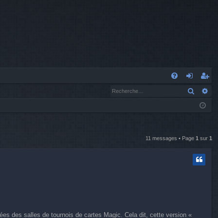
A
Recher
Re
FA
o
’e
Q
n
nr
n
eg
ex
ist
11 messages • Page
1
sur
1
io
re
n
r
uées des salles de tournois de cartes Magic. Cela dit, cette version «