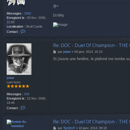
@+
Messages :
1682
Dr.Wily
Enregistré le :
20 févr. 2006,
21:05
Localisation :
Skull Castle
C
Contact :
o
n
t
Re: DOC - Duel Of Champion - THE 
a
M
par
joker
»
09 janv. 2014, 16:10
c
e
t
Si j'ouvre une fenêtre, le plafond me tombe sur
s
e
s
r
a
D
g
r
e
joker
.
Last boss
W
i
l
Messages :
629
y
Enregistré le :
22 févr. 2006,
18:46
C
Contact :
o
n
t
Re: DOC - Duel Of Champion - THE 
a
M
par
Tyr@nT
»
10 janv. 2014, 09:18
c