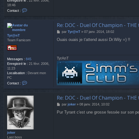
Enregistré le :
22 févr. 2006,
18:46
C
Contact :
o
n
t
Re: DOC - Duel Of Champion - THE 
a
M
par
Tyr@nT
»
07 janv. 2014, 18:02
c
Tyr@nT
e
t
Ouais ouais je t'attend aussi Dr.Wily =) !!
Team Famicom
s
e
s
r
a
j
g
o
TyrAnT
Messages :
845
e
k
Enregistré le :
21 févr. 2006,
e
11:23
r
Localisation :
Devant mon
PC
C
Contact :
o
n
t
Re: DOC - Duel Of Champion - THE 
a
M
par
joker
»
08 janv. 2014, 10:02
c
e
t
Pur Tyrant c'est une grosse fessée sur son pet
s
e
s
r
a
T
g
y
e
joker
r
Last boss
@