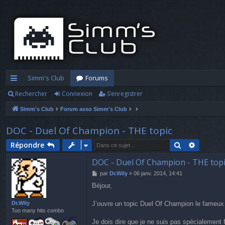
Simm's Club
Forums
Rechercher
Connexion
S’enregistrer
cc
Simm's Club
Forum asso Simm's Club
ès
ra
DOC - Duel Of Champion - THE topic
pi
Rechercher
Recherc
Répondre
d
DOC - Duel Of Champion - THE topi
M
par
Dr.Wily
»
06 janv. 2014, 14:41
e
e
Béjour,
s
s
a
Dr.Wily
J’ouvre un topic Duel Of Champion le fameux
g
Too many hits combo
e
Je dois dire que je ne suis pas spécialement f