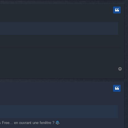
t
H
a
u
t
s Free... en ouvrant une fenêtre ?