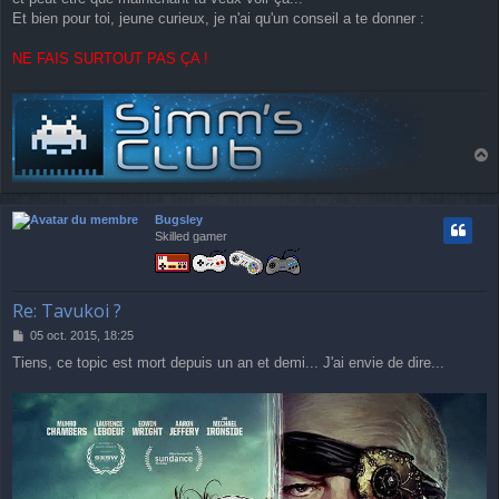
Et bien pour toi, jeune curieux, je n'ai qu'un conseil a te donner :
NE FAIS SURTOUT PAS ÇA !
a
u
t
Bugsley
Skilled gamer
Re: Tavukoi ?
M
05 oct. 2015, 18:25
e
Tiens, ce topic est mort depuis un an et demi... J'ai envie de dire...
s
s
a
g
e