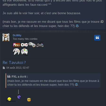
va voir Wolverine, là tu verras qu'il y a encore des films plus nuls et plus
s
affligeants dans les faux-raccord ^^
s
a
g
Je suis allé le voir hier soir, et c'est une bonne bouzasse.
e
(mais bon, je me rassure en me disant que tous les films que je trouve à
a
chier tu les défends et les trouve super, hein doc ??)
u
t
Dr.Wily
Too many hits combo
Re: Tavukoi ?
M
04 août 2013, 02:47
e
s
PXL a écrit :
s
(mais bon, je me rassure en me disant que tous les films que je trouve à
a
chier tu les défends et les trouve super, hein doc ??)
g
e