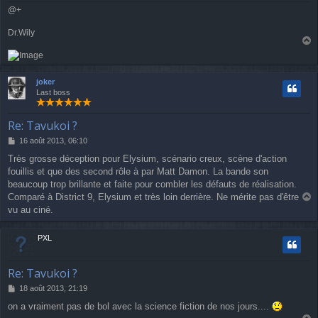
@+
Dr.Wily
a
u
t
joker
Last boss
Re: Tavukoi ?
M
16 août 2013, 06:10
e
Très grosse déception pour Elysium, scénario creux, scène d'action
s
fouillis et que des second rôle à par Matt Damon. La bande son
s
a
beaucoup trop brillante et faite pour combler les défauts de réalisation.
g
Comparé à District 9, Elysium et très loin derrière. Ne mérite pas d'être
e
a
vu au ciné.
u
t
PXL
Re: Tavukoi ?
M
18 août 2013, 21:19
e
on a vraiment pas de bol avec la science fiction de nos jours....
s