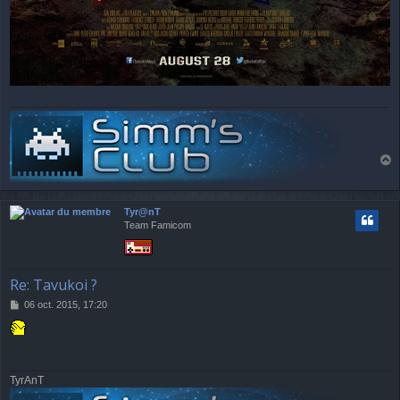
a
u
t
Tyr@nT
Team Famicom
Re: Tavukoi ?
M
06 oct. 2015, 17:20
e
s
s
a
g
TyrAnT
e