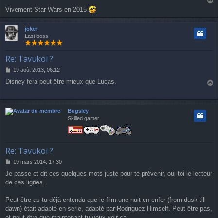
s
a
a
Vivement Star Wars en 2015
u
g
e
t
joker
Last boss
Re: Tavukoi ?
M
19 août 2013, 06:12
e
Disney fera peut être mieux que Lucas.
s
a
s
u
a
g
t
Bugsley
e
Skilled gamer
Re: Tavukoi ?
M
19 mars 2014, 17:30
e
Je passe et dit ces quelques mots juste pour te prévenir, oui toi le lecteur
s
de ces lignes.
s
a
g
Peut être as-tu déjà entendu que le film une nuit en enfer (from dusk till
e
dawn) était adapté en série, adapté par Rodriguez Himself. Peut être pas,
et peut être que maintenant tu veux voir ça...