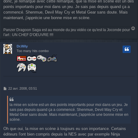
donc, je remarque avec cette remarque, que la mise en scène est un des
points importants pour moi dans un jeu. Je sais pas depuis quand ça a
commencé. Shenmue, Devil May Cry et Metal Gear sans doute. Mais
maintenant, j'apprécie une bonne mise en scène.
Panzer Dragoon Saga est au monde du jeu vidéo ce qu'est la Joconde pour
a
l'art : UN CHEF D'OEUVRE !!!!
u
t
Dr.Wily
Too many hits combo
M
22 avr. 2008, 03:51
e
s
s
la mise en scène est un des points importants pour moi dans un jeu. Je
a
sais pas depuis quand ça a commencé. Shenmue, Devil May Cry et
g
Metal Gear sans doute. Mais maintenant, j'apprécie une bonne mise en
e
scène.
Oh que oui, la mise en scène à toujours eu son importance. Certains
éditeurs l'ont bien compris depuis la NES avec par exemple Ninja