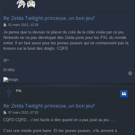
Re: Zelda Twilight princesse, un bon jeu?
M
01 mars 2012, 12:29
e
Je pense que tu devrais te placer du coté de la cible visée par ce jeu.
s
Nintendo ne va pas développé des Zelda juste pour les PXL du monde
s
a
entier. Il en faut aussi pour les jeunes joueurs qui ne connaissent pas la
g
licence sur le bout des doigts. CQFD
e
@+
Dr.Wily
a
u
t
PXL
Re: Zelda Twilight princesse, un bon jeu?
M
07 mars 2012, 07:20
e
CQFD CQFD... c'est facile à dire quand on a pas joué au jeu......
s
s
a
C'est une merde point barre. Et les jeunes joueurs, s'ils arrivent à
g