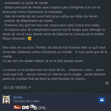
- maniabilité au stylet de merde
- donjon principal de merde avec toujours plus d'énigmes à la con et
beaucoup moins d'aventures et d'épopées
- train de merde qui est aussi lent qu'un caillou au milieu du désert....
- portails de téléportation de merde...
- Premiere fois qu'il me faut une soluce pour venir à bout d'un zelda...
- et toujours plus de complication partout tout le temps pour rallonger la
durée de vie et vous donner envie de balancer la console par la fenêtre....
Bravo Nintendo !
Non mais on va où là ? Arrêtez de laisser Eiji Aonuma faire ce qu'il veut
d'une des meileures séries d'aventure au monde... Il nous pond que de la
merde.
Ce jeu est une daube infâme, je ne le dirai jamais assez.
La cerise sur le ponpon est son boss de fin... charisme = zéro... aussi
muet que Link... arrive comme un cheveu sur la soupe....avant derniere
partie du combat final qui tient au petit bonheur la chance....
a
JEU DE MERDE !!!
u
t
Dr.Wily
Too many hits combo