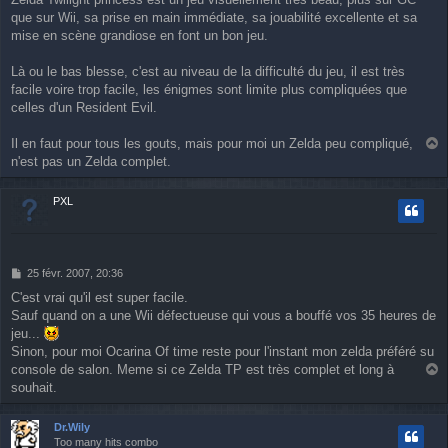
s
que sur Wii, sa prise en main immédiate, sa jouabilité excellente et sa
s
a
mise en scène grandiose en font un bon jeu.
g
e
Là ou le bas blesse, c'est au niveau de la difficulté du jeu, il est très
facile voire trop facile, les énigmes sont limite plus compliquées que
celles d'un Resident Evil.
Il en faut pour tous les gouts, mais pour moi un Zelda peu compliqué,
a
n'est pas un Zelda complet.
u
t
PXL
M
25 févr. 2007, 20:36
e
C'est vrai qu'il est super facile.
s
Sauf quand on a une Wii défectueuse qui vous a bouffé vos 35 heures de
s
a
jeu...
g
Sinon, pour moi Ocarina Of time reste pour l'instant mon zelda préféré su
e
console de salon. Meme si ce Zelda TP est très complet et long à
a
souhait.
u
t
Dr.Wily
Too many hits combo