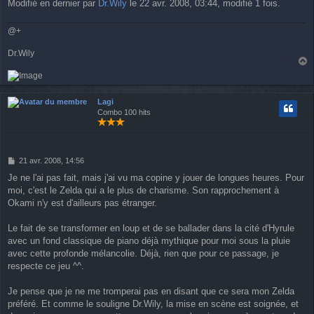
Modifié en dernier par
Dr.Wily
le 22 avr. 2008, 03:44, modifié 1 fois.
@+
Dr.Wily
a
u
t
Lagi
Combo 100 hits
M
21 avr. 2008, 14:56
e
Je ne l'ai pas fait, mais j'ai vu ma copine y jouer de longues heures. Pour
s
moi, c'est le Zelda qui a le plus de charisme. Son rapprochement à
s
a
Okami n'y est d'ailleurs pas étranger.
g
e
Le fait de se transformer en loup et de se ballader dans la cité d'Hyrule
avec un fond classique de piano déjà mythique pour moi sous la pluie
avec cette profonde mélancolie. Déjà, rien que pour ce passage, je
respecte ce jeu ^^.
Je pense que je ne me tromperai pas en disant que ce sera mon Zelda
préféré. Et comme le souligne Dr.Wily, la mise en scène est soignée, et