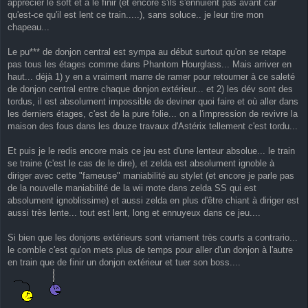
apprécier le soft et à le finir (et encore s'ils s'ennuient pas avant car
e
qu'est-ce qu'il est lent ce train.....), sans soluce.. je leur tire mon
chapeau...
Le pu*** de donjon central est sympa au début surtout qu'on se retape
pas tous les étages comme dans Phantom Hourglass... Mais arriver en
haut... déjà 1) y en a vraiment marre de ramer pour retourner à ce saleté
de donjon central entre chaque donjon extérieur... et 2) les dév sont des
tordus, il est absolument impossible de deviner quoi faire et où aller dans
les derniers étages, c'est de la pure folie... on a l'impression de revivre la
maison des fous dans les douze travaux d'Astérix tellement c'est tordu...
Et puis je le redis encore mais ce jeu est d'une lenteur absolue... le train
se traine (c'est le cas de le dire), et zelda est absolument ignoble à
diriger avec cette "fameuse" maniabilité au stylet (et encore je parle pas
de la nouvelle maniabilité de la wii mote dans zelda SS qui est
absolument ignoblissime) et aussi zelda en plus d'être chiant à diriger est
aussi très lente... tout est lent, long et ennuyeux dans ce jeu....
Si bien que les donjons extérieurs sont vriament très courts a contrario...
le comble c'est qu'on mets plus de temps pour aller d'un donjon à l'autre
en train que de finir un donjon extérieur et tuer son boss....