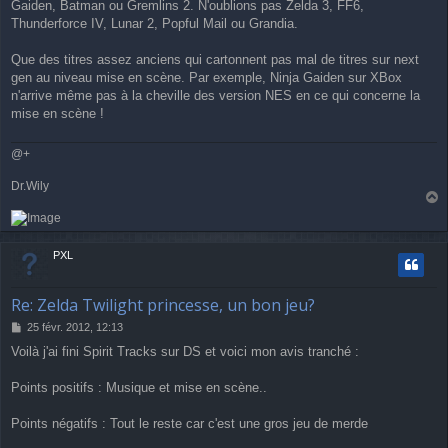
Gaiden, Batman ou Gremlins 2. N'oublions pas Zelda 3, FF6,
Thunderforce IV, Lunar 2, Popful Mail ou Grandia.
Que des titres assez anciens qui cartonnent pas mal de titres sur next
gen au niveau mise en scène. Par exemple, Ninja Gaiden sur XBox
n'arrive même pas à la cheville des version NES en ce qui concerne la
mise en scène !
@+
Dr.Wily
a
u
t
PXL
Re: Zelda Twilight princesse, un bon jeu?
M
25 févr. 2012, 12:13
e
Voilà j'ai fini Spirit Tracks sur DS et voici mon avis tranché :
s
s
a
Points positifs : Musique et mise en scène..
g
e
Points négatifs : Tout le reste car c'est une gros jeu de merde