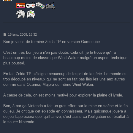
M
15 janv. 2008, 18:32
e
Bon je viens de terminé Zelda TP en version Gamecube.
s
s
a
C'est un très bon jeu a n'en pas douté. Cela dit, je le trouve qu'il a
g
beaucoup moins de classe que Wind Waker malgré un aspect technique
e
plus poussé.
En fait Zelda TP s'éloigne beaucoup de l'esprit de la série. Le monde est
trop découpé en niveaux qui ne sont en fait pas liés les uns aux autres
comme dans Ocarina, Majora ou même Wind Waker.
A cause de cela, on est moins motivé pour explorer la plaine d'Hyrule.
Bon, à par ça Nintendo a fait un gros effort sur la mise en scène et la fin
du jeu. Je critique cet épisode en connaisseur. Mais quiconque jouera à
ce jeu l'appréciera quoi qu'il arrive, c'est aussi ca l'obligation de résultat à
la sauce Nintendo.