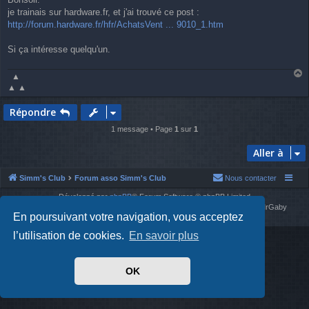
s
je trainais sur hardware.fr, et j'ai trouvé ce post :
s
a
http://forum.hardware.fr/hfr/AchatsVent ... 9010_1.htm
g
e
Si ça intéresse quelqu'un.
▲
a
▲ ▲
u
t
Répondre
1 message • Page
1
sur
1
Aller à
Simm's Club
Forum asso Simm's Club
Nous contacter
Développé par
phpBB
® Forum Software © phpBB Limited
Simm's Club
theme based on Digi from
Arty
. Mise à jour phpBB 3.2 par MrGaby
En poursuivant votre navigation, vous acceptez
Traduit par
phpBB-fr.com
l’utilisation de cookies.
En savoir plus
OK