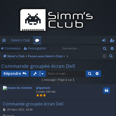
Simm's Club
Rech
Connexion
S’enregistrer
cc
or
o
’e
R
Simm's Club
Forum asso Simm's Club
ès
u
n
nr
e
Commande groupée écran Dell
ra
m
n
eg
c
Rechercher
Recherch
Répondre
h
pi
s
ex
ist
e
1 message • Page
1
sur
1
d
io
re
r
gilgamesh
c
e
n
r
Combo 100 hits
h
e
Commande groupée écran Dell
r
M
20 mars 2011, 18:46
e
Bonsoir.