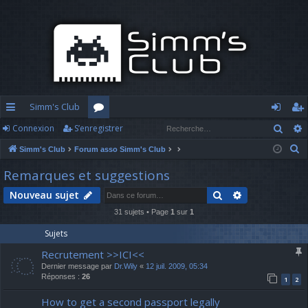
Simm's Club
Rech
Connexion
S’enregistrer
cc
or
o
’e
R
Simm's Club
Forum asso Simm's Club
ès
u
n
nr
e
Remarques et suggestions
ra
m
n
eg
c
Rechercher
Recherche av
Nouveau sujet
h
pi
s
ex
ist
e
31 sujets • Page
1
sur
1
d
io
re
r
Sujets
c
e
n
r
Recrutement >>ICI<<
h
Dernier message par
Dr.Wily
«
12 juil. 2009, 05:34
e
Réponses :
26
1
2
r
How to get a second passport legally