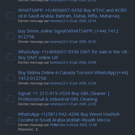
Dernier message par
tommey12
«
13 juil. 2026, 20:19
WHATSAPP: +1(469)607-9356 Buy #THC and #CBD
oil in Saudi Arabia, Bahrain, Dubai, Riffa, Muharraq
Dernier message par
tommey12
«
13 juil. 2026, 19:34
buy 3mmc online Signal/WHATSAPP:: (+44) 7412
012756
Dernier message par
tommey12
«
13 juil. 2026, 19:20
WhatsApp: +1(469)607-9356 DMT for sale in the UK -
Buy DMT online UK
Dernier message par
tommey12
«
13 juil. 2026, 19:08
Buy Mdma Online in Canada Toronto WhatsApp:(+44)
7412 012756
Dernier message par
tommey12
«
13 juil. 2026, 12:16
Signal:: +1 215-915-3539 Buy GBL Cleaner |
Professional & Industrial GBL Cleaning
Dernier message par
tommey12
«
13 juil. 2026, 12:02
WhatsApp +1(581) 942-4296 Buy Weed Hashish
Cocaine in Soudi Arabia Jeddah Riyadh Mecca
Dernier message par
PhillipCluro
«
04 juil. 2026, 17:08
Réponses :
1