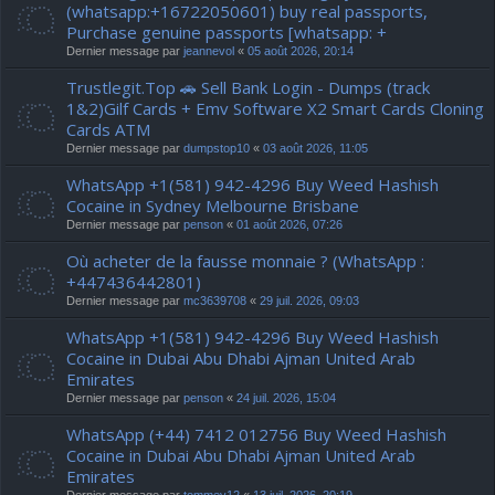
(whatsapp:+16722050601) buy real passports,
Purchase genuine passports [whatsapp: +
Dernier message par
jeannevol
«
05 août 2026, 20:14
Trustlegit.Top 🚗 Sell Bank Login - Dumps (track
1&2)Gilf Cards + Emv Software X2 Smart Cards Cloning
Cards ATM
Dernier message par
dumpstop10
«
03 août 2026, 11:05
WhatsApp +1(581) 942-4296 Buy Weed Hashish
Cocaine in Sydney Melbourne Brisbane
Dernier message par
penson
«
01 août 2026, 07:26
Où acheter de la fausse monnaie ? (WhatsApp :
+447436442801)
Dernier message par
mc3639708
«
29 juil. 2026, 09:03
WhatsApp +1(581) 942-4296 Buy Weed Hashish
Cocaine in Dubai Abu Dhabi Ajman United Arab
Emirates
Dernier message par
penson
«
24 juil. 2026, 15:04
WhatsApp (+44) 7412 012756 Buy Weed Hashish
Cocaine in Dubai Abu Dhabi Ajman United Arab
Emirates