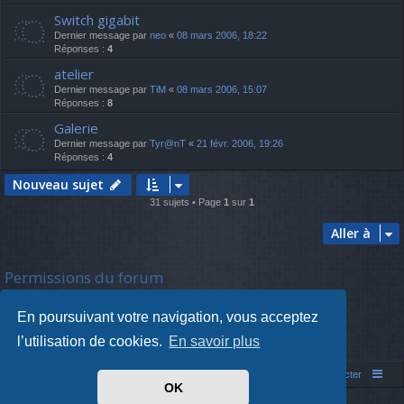
Switch gigabit
Dernier message par
neo
«
08 mars 2006, 18:22
Réponses :
4
atelier
Dernier message par
TiM
«
08 mars 2006, 15:07
Réponses :
8
Galerie
Dernier message par
Tyr@nT
«
21 févr. 2006, 19:26
Réponses :
4
Nouveau sujet
31 sujets • Page
1
sur
1
Aller à
Permissions du forum
Vous
ne pouvez pas
poster de nouveaux sujets
Vous
ne pouvez pas
répondre aux sujets
En poursuivant votre navigation, vous acceptez
Vous
ne pouvez pas
modifier vos messages
Vous
ne pouvez pas
supprimer vos messages
l’utilisation de cookies.
En savoir plus
Vous
ne pouvez pas
joindre des fichiers
Simm's Club
Forum asso Simm's Club
Nous contacter
OK
Développé par
phpBB
® Forum Software © phpBB Limited