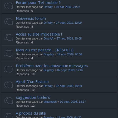
Forum pour Tel. mobile ?
Dernier message par
Dr.Wily
«
19 oct. 2011, 21:07
Réponses :
6
Nouveaux forum
Dernier message par
Dr.Wily
«
07 sept. 2011, 12:09
Réponses :
8
Accès au site impossible !
Dernier message par
DistrAA
«
27 nov. 2009, 20:08
Réponses :
6
Mais ou est passée.... [RESOLU]
Dernier message par
Bugsley
«
14 nov. 2009, 08:34
Réponses :
4
Problème avec les nouveaux messages
Dernier message par
Bugsley
«
02 sept. 2009, 17:07
Réponses :
10
Ajout D'un Favicon
Dernier message par
Dr.Wily
«
02 sept. 2009, 10:39
Réponses :
10
suggestion trailers
Dernier message par
gilgamesh
«
10 sept. 2008, 18:17
Réponses :
12
A propos du site
Dernier message par
Bugsley
«
11 avr. 2008, 04:20