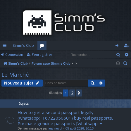
Simm's Club
Rech
Connexion
S’enregistrer
cc
or
o
’e
R
Simm's Club
Forum asso Simm's Club
ès
u
n
nr
e
Le Marché
ra
m
n
eg
c
Rechercher
Recherche av
Nouveau sujet
h
pi
s
ex
ist
e
2
1
Suivante
63 sujets
d
io
re
r
c
e
n
r
Sujets
h
How to get a second passport legally
e
(whatsapp:+16722050601) buy real passports,
r
Purchase genuine passports [whatsapp: +
Dernier message par
jeannevol
«
05 août 2026, 20:13