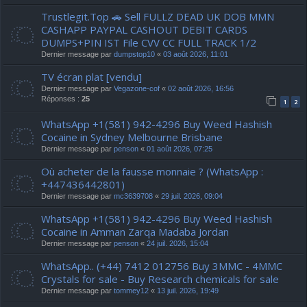
Trustlegit.Top 🚗 Sell FULLZ DEAD UK DOB MMN
CASHAPP PAYPAL CASHOUT DEBIT CARDS
DUMPS+PIN IST File CVV CC FULL TRACK 1/2
Dernier message par
dumpstop10
«
03 août 2026, 11:01
TV écran plat [vendu]
Dernier message par
Vegazone-cof
«
02 août 2026, 16:56
Réponses :
25
1
2
WhatsApp +1(581) 942-4296 Buy Weed Hashish
Cocaine in Sydney Melbourne Brisbane
Dernier message par
penson
«
01 août 2026, 07:25
Où acheter de la fausse monnaie ? (WhatsApp :
+447436442801)
Dernier message par
mc3639708
«
29 juil. 2026, 09:04
WhatsApp +1(581) 942-4296 Buy Weed Hashish
Cocaine in Amman Zarqa Madaba Jordan
Dernier message par
penson
«
24 juil. 2026, 15:04
WhatsApp.. (+44) 7412 012756 Buy 3MMC - 4MMC
Crystals for sale - Buy Research chemicals for sale
Dernier message par
tommey12
«
13 juil. 2026, 19:49