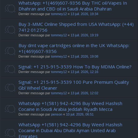
WhatsApp: +1(469)607-9356 Buy THC oil/Vapes In
Dhahran and CBD oil in Saudi Arabia Dhahran
Dernier message par
tommey12
«
13 juil. 2026, 19:34
Buy 3-MMC Online Shipped from USA WhatsApp: (+44)
7412 012756
Dernier message par
tommey12
«
13 juil. 2026, 19:19
Buy dmt vape cartridges online in the UK WhatsApp:
+1(469)607-9356
Dernier message par
tommey12
«
13 juil. 2026, 19:08
Signal:: +1 215-915-3539 How To Buy MDMA Online?
Dernier message par
tommey12
«
13 juil. 2026, 12:16
Signal:: +1 215-915-3539 100 Pure Premium Quality
Gbl Wheel Cleaner
Dernier message par
tommey12
«
13 juil. 2026, 12:02
WhatsApp +1(581) 942-4296 Buy Weed Hashish
Cocaine in Soudi Arabia Jeddah Riyadh Mecca
Dernier message par
penson
«
10 juil. 2026, 06:51
WhatsApp +1(581) 942-4296 Buy Weed Hashish
Cocaine in Dubai Abu Dhabi Ajman United Arab
Emirates