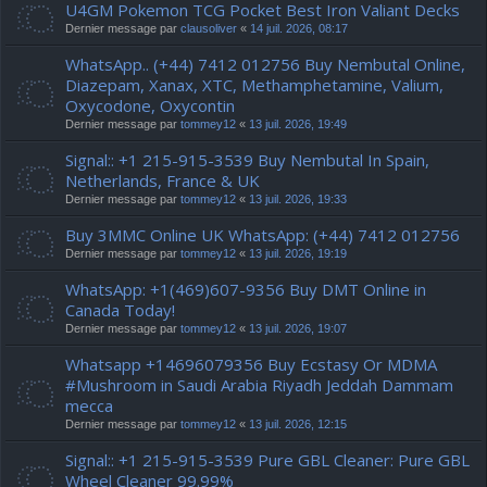
U4GM Pokemon TCG Pocket Best Iron Valiant Decks
Dernier message par
clausoliver
«
14 juil. 2026, 08:17
WhatsApp.. (+44) 7412 012756 Buy Nembutal Online,
Diazepam, Xanax, XTC, Methamphetamine, Valium,
Oxycodone, Oxycontin
Dernier message par
tommey12
«
13 juil. 2026, 19:49
Signal:: +1 215-915-3539 Buy Nembutal In Spain,
Netherlands, France & UK
Dernier message par
tommey12
«
13 juil. 2026, 19:33
Buy 3MMC Online UK WhatsApp: (+44) 7412 012756
Dernier message par
tommey12
«
13 juil. 2026, 19:19
WhatsApp: +1(469)607-9356 Buy DMT Online in
Canada Today!
Dernier message par
tommey12
«
13 juil. 2026, 19:07
Whatsapp +14696079356 Buy Ecstasy Or MDMA
#Mushroom in Saudi Arabia Riyadh Jeddah Dammam
mecca
Dernier message par
tommey12
«
13 juil. 2026, 12:15
Signal:: +1 215-915-3539 Pure GBL Cleaner: Pure GBL
Wheel Cleaner 99.99%