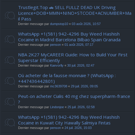
Trustlegit.Top 🚗 SELL FULLZ DEAD UK Driving
Licence+DOB+MMN+NINO+STCODE+ACNUMBER+Ma
il Pass
Dernier message par
dumpstop10
«
03 août 2026, 10:57
WhatsApp +1(581) 942-4296 Buy Weed Hashish
Cocaine in Madrid Barcelona Bilbao Spain Granada
Dernier message par
penson
«
01 août 2026, 07:17
NBA 2K27 MyCAREER Guide: How to Build Your First
Superstar Efficiently
Dernier message par
Kaevorlly
«
30 juil. 2026, 02:47
Où acheter de la fausse monnaie ? (WhatsApp :
+447436442801)
Dernier message par
mc3639708
«
29 juil. 2026, 09:05
Peut-on acheter Cialis 40 mg chez superpharm-france
?
Dernier message par
Lindonjoe
«
25 juil. 2026, 02:58
WhatsApp +1(581) 942-4296 Buy Weed Hashish
Cocaine in Kuwait City Hawally Salmiya Fintas
Dernier message par
penson
«
24 juil. 2026, 15:03