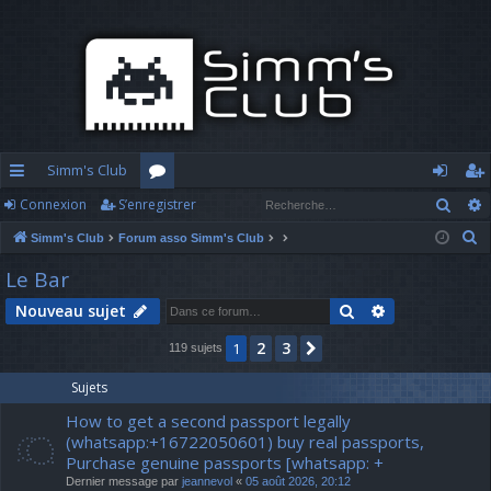
Simm's Club
Rech
Connexion
S’enregistrer
cc
or
o
’e
R
Simm's Club
Forum asso Simm's Club
ès
u
n
nr
e
Le Bar
ra
m
n
eg
c
Rechercher
Recherche av
Nouveau sujet
h
pi
s
ex
ist
e
2
3
1
Suivante
119 sujets
d
io
re
r
c
e
n
r
Sujets
h
How to get a second passport legally
e
(whatsapp:+16722050601) buy real passports,
r
Purchase genuine passports [whatsapp: +
Dernier message par
jeannevol
«
05 août 2026, 20:12