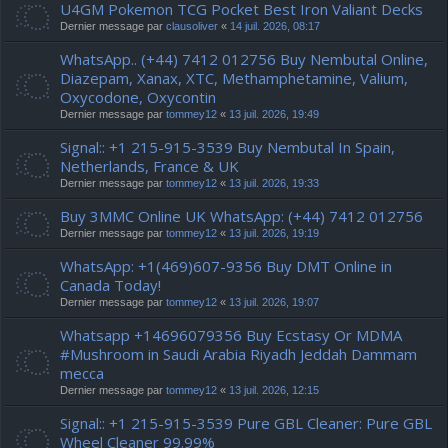
U4GM Pokemon TCG Pocket Best Iron Valiant Decks
Dernier message par
clausoliver
«
14 juil. 2026, 08:17
WhatsApp.. (+44) 7412 012756 Buy Nembutal Online,
Diazepam, Xanax, XTC, Methamphetamine, Valium,
Oxycodone, Oxycontin
Dernier message par
tommey12
«
13 juil. 2026, 19:49
Signal:: +1 215-915-3539 Buy Nembutal In Spain,
Netherlands, France & UK
Dernier message par
tommey12
«
13 juil. 2026, 19:33
Buy 3MMC Online UK WhatsApp: (+44) 7412 012756
Dernier message par
tommey12
«
13 juil. 2026, 19:19
WhatsApp: +1(469)607-9356 Buy DMT Online in
Canada Today!
Dernier message par
tommey12
«
13 juil. 2026, 19:07
Whatsapp +14696079356 Buy Ecstasy Or MDMA
#Mushroom in Saudi Arabia Riyadh Jeddah Dammam
mecca
Dernier message par
tommey12
«
13 juil. 2026, 12:15
Signal:: +1 215-915-3539 Pure GBL Cleaner: Pure GBL
Wheel Cleaner 99.99%