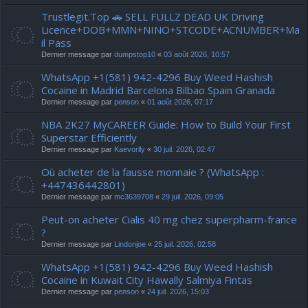
Trustlegit.Top 🚗 SELL FULLZ DEAD UK Driving
Licence+DOB+MMN+NINO+STCODE+ACNUMBER+Ma
il Pass
Dernier message par
dumpstop10
«
03 août 2026, 10:57
WhatsApp +1(581) 942-4296 Buy Weed Hashish
Cocaine in Madrid Barcelona Bilbao Spain Granada
Dernier message par
penson
«
01 août 2026, 07:17
NBA 2K27 MyCAREER Guide: How to Build Your First
Superstar Efficiently
Dernier message par
Kaevorlly
«
30 juil. 2026, 02:47
Où acheter de la fausse monnaie ? (WhatsApp :
+447436442801)
Dernier message par
mc3639708
«
29 juil. 2026, 09:05
Peut-on acheter Cialis 40 mg chez superpharm-france
?
Dernier message par
Lindonjoe
«
25 juil. 2026, 02:58
WhatsApp +1(581) 942-4296 Buy Weed Hashish
Cocaine in Kuwait City Hawally Salmiya Fintas
Dernier message par
penson
«
24 juil. 2026, 15:03