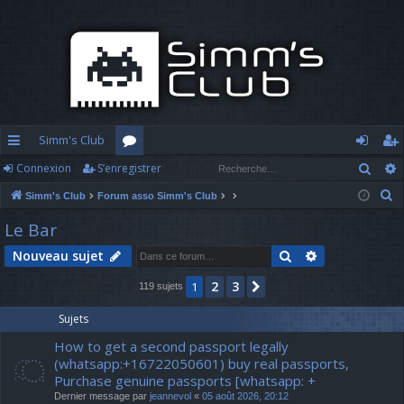
Simm's Club
Rech
Connexion
S’enregistrer
cc
or
o
’e
R
Simm's Club
Forum asso Simm's Club
ès
u
n
nr
e
Le Bar
ra
m
n
eg
c
Rechercher
Recherche av
Nouveau sujet
h
pi
s
ex
ist
e
2
3
1
Suivante
119 sujets
d
io
re
r
c
e
n
r
Sujets
h
How to get a second passport legally
e
(whatsapp:+16722050601) buy real passports,
r
Purchase genuine passports [whatsapp: +
Dernier message par
jeannevol
«
05 août 2026, 20:12