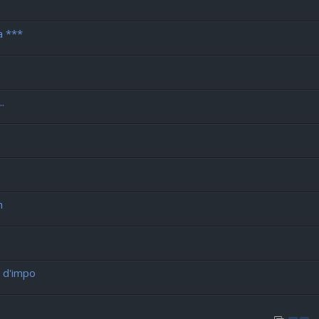
a ***
.
h
s d'impo