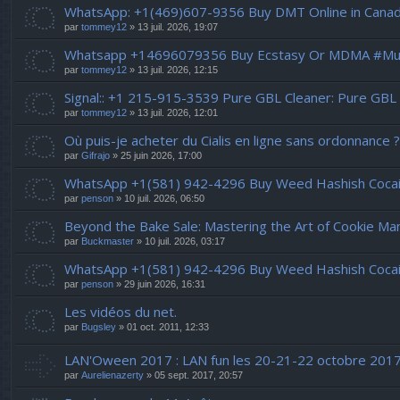
WhatsApp: +1(469)607-9356 Buy DMT Online in Canad
par
tommey12
» 13 juil. 2026, 19:07
Whatsapp +14696079356 Buy Ecstasy Or MDMA #Mush
par
tommey12
» 13 juil. 2026, 12:15
Signal:: +1 215-915-3539 Pure GBL Cleaner: Pure GB
par
tommey12
» 13 juil. 2026, 12:01
Où puis-je acheter du Cialis en ligne sans ordonnance ?
par
Gifrajo
» 25 juin 2026, 17:00
WhatsApp +1(581) 942-4296 Buy Weed Hashish Coca
par
penson
» 10 juil. 2026, 06:50
Beyond the Bake Sale: Mastering the Art of Cookie M
par
Buckmaster
» 10 juil. 2026, 03:17
WhatsApp +1(581) 942-4296 Buy Weed Hashish Cocain
par
penson
» 29 juin 2026, 16:31
Les vidéos du net.
par
Bugsley
» 01 oct. 2011, 12:33
LAN'Oween 2017 : LAN fun les 20-21-22 octobre 2017
par
Aurelienazerty
» 05 sept. 2017, 20:57