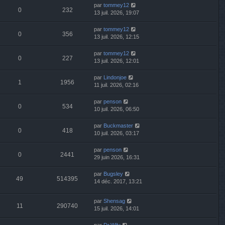
par
tommey12
0
232
13 juil. 2026, 19:07
par
tommey12
0
356
13 juil. 2026, 12:15
par
tommey12
0
227
13 juil. 2026, 12:01
par
Lindonjoe
1
1956
11 juil. 2026, 02:16
par
penson
0
534
10 juil. 2026, 06:50
par
Buckmaster
0
418
10 juil. 2026, 03:17
par
penson
0
2441
29 juin 2026, 16:31
par
Bugsley
49
514395
14 déc. 2017, 13:21
par
Shensag
11
290740
15 juil. 2026, 14:01