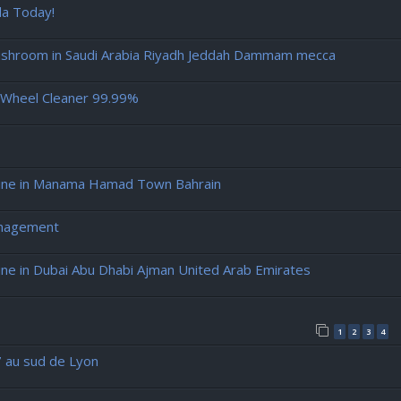
a Today!
room in Saudi Arabia Riyadh Jeddah Dammam mecca
L Wheel Cleaner 99.99%
ine in Manama Hamad Town Bahrain
anagement
e in Dubai Abu Dhabi Ajman United Arab Emirates
1
2
3
4
 au sud de Lyon