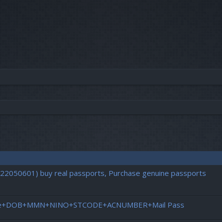
vancée
722050601) buy real passports, Purchase genuine passports
Licence+DOB+MMN+NINO+STCODE+ACNUMBER+Mail Pass