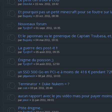
par
DistrAA
» 15 nov. 2011, 19:42
Et pourquoi pas un petit minecraft pour se foutre sur l
par
Bugsley
» 20 oct. 2011, 08:38
Nouveaux forum
par
Tyr@nT
» 01 sept. 2011, 16:35
Et le japonnais vu le generique de Captain Tsubasa, et..
par
Bugsley
» 04 mai 2011, 19:31
La guerre des post-it !!
par
Tyr@nT
» 05 août 2011, 09:35
Énigme du poisson ;)
par
Tyr@nT
» 04 août 2011, 12:50
un SSD 500 Go en PCI-e à moins de 416 € pendant 72
par
gilgamesh
» 08 juil. 2011, 10:03
Terminator + Duke Nukem = ?
par
cub
» 03 juil. 2011, 20:48
aucun rapport avec le jeu vidéo mais pour payer moin
par
joker
» 11 juin 2011, 09:01
Ptite énigme...