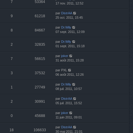
7
53364
17 nov. 2011, 12:52
par
DistrAA
9
61218
25 oct. 2011, 15:45
par
Dr.Wily
8
84667
07 sept. 2011, 12:09
par
Dr.Wily
2
32835
01 sept. 2011, 15:18
par
joker
7
56615
31 août 2011, 15:28
par
PXL
3
37532
06 août 2011, 12:26
par
Dr.Wily
1
27749
08 juil. 2011, 10:57
par
DistrAA
2
30991
05 juil. 2011, 15:52
par
joker
0
45688
11 juin 2011, 09:01
par
DistrAA
18
106633
30 mai 2011, 21:01