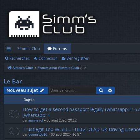
Simm's Club
Forums
Rechercher
Connexion
S’enregistrer
cc
Simm's Club
Forum asso Simm's Club
ès
ra
Le Bar
pi
Rechercher
Recherche a
Nouveau sujet
Sujets
d
How to get a second passport legally (whatsapp:+16
e
[whatsapp: +
par
jeannevol
» 05 août 2026, 20:12
Trustlegit.Top 🚗 SELL FULLZ DEAD UK Driving 
par
dumpstop10
» 03 août 2026, 10:57