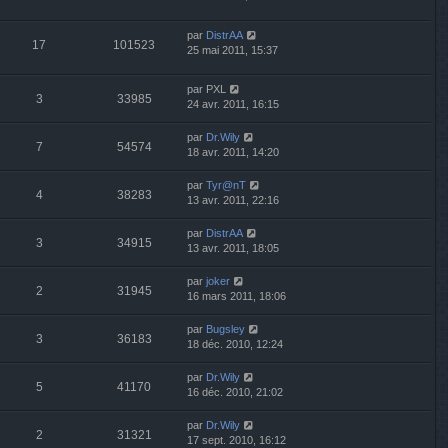
par
DistrAA
17
101523
25 mai 2011, 15:37
par
PXL
3
33985
24 avr. 2011, 16:15
par
Dr.Wily
7
54574
18 avr. 2011, 14:20
par
Tyr@nT
4
38283
13 avr. 2011, 22:16
par
DistrAA
3
34915
13 avr. 2011, 18:05
par
joker
2
31945
16 mars 2011, 18:06
par
Bugsley
3
36183
18 déc. 2010, 12:24
par
Dr.Wily
5
41170
16 déc. 2010, 21:02
par
Dr.Wily
2
31321
17 sept. 2010, 16:12