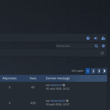
A
Recher
Re
FA
o
’e
Q
n
nr
n
eg
ex
ist
2
3
1
S
119 sujets
Réponses
Vues
Dernier message
io
re
par
jeannevol
n
r
0
45
05 août 2026, 20:12
par
dumpstop10
0
829
03 août 2026, 10:57