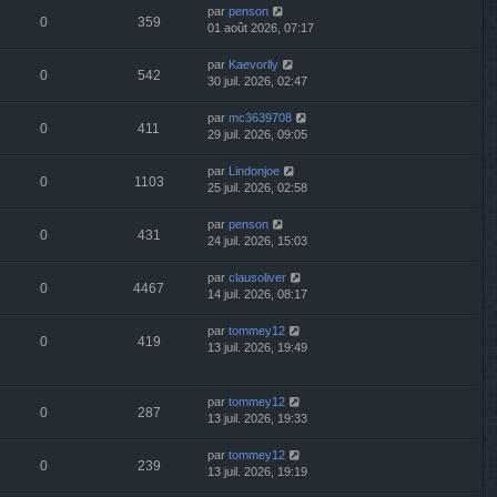
par
penson
0
359
01 août 2026, 07:17
par
Kaevorlly
0
542
30 juil. 2026, 02:47
par
mc3639708
0
411
29 juil. 2026, 09:05
par
Lindonjoe
0
1103
25 juil. 2026, 02:58
par
penson
0
431
24 juil. 2026, 15:03
par
clausoliver
0
4467
14 juil. 2026, 08:17
par
tommey12
0
419
13 juil. 2026, 19:49
par
tommey12
0
287
13 juil. 2026, 19:33
par
tommey12
0
239
13 juil. 2026, 19:19