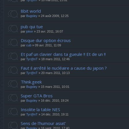
par
Tyr@nT
» 10 mai 2011, 13:02
8bit world
par
Bugsley
» 24 août 2009, 12:25
pub qui tue
par
joker
» 23 avr. 2011, 16:07
Disque dur option écrous
par
cub
» 09 avr. 2011, 11:09
Et paf un clavier dans ta gueule !! Et de un !!
par
Tyr@nT
» 18 mars 2011, 12:46
Faut il arrêté le nucléaire a cause du japon ?
par
Tyr@nT
» 20 mars 2011, 10:13
Think.geek
par
Bugsley
» 15 mars 2011, 10:01
Super GTA Bros
par
Bugsley
» 16 déc. 2010, 19:24
Insolite la table NES
par
Tyr@nT
» 14 déc. 2010, 19:11
Sens de l'humour asiat'
par
Bugsley
» 16 sept. 2010, 17:40