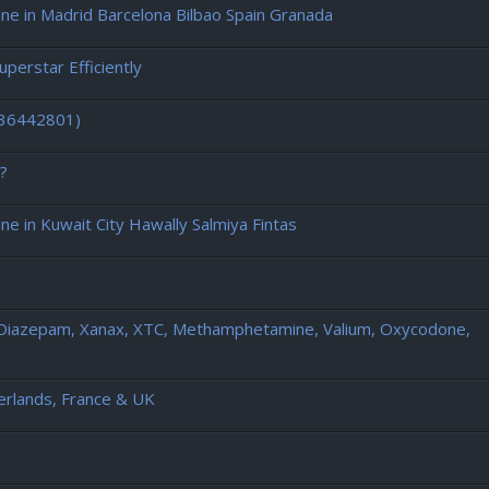
 in Madrid Barcelona Bilbao Spain Granada
erstar Efficiently
436442801)
?
in Kuwait City Hawally Salmiya Fintas
 Diazepam, Xanax, XTC, Methamphetamine, Valium, Oxycodone,
erlands, France & UK