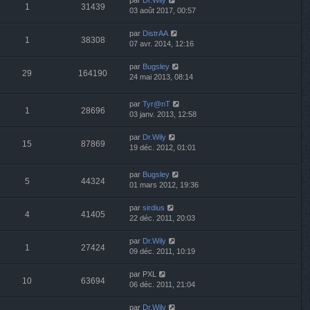
par
Dr.Wily
1
31439
03 août 2017, 00:57
par
DistrAA
1
38308
07 avr. 2014, 12:16
par
Bugsley
29
164190
24 mai 2013, 08:14
par
Tyr@nT
1
28696
03 janv. 2013, 12:58
par
Dr.Wily
15
87869
19 déc. 2012, 01:01
par
Bugsley
5
44324
01 mars 2012, 19:36
par
sirdius
4
41405
22 déc. 2011, 20:03
par
Dr.Wily
1
27424
09 déc. 2011, 10:19
par
PXL
10
63694
06 déc. 2011, 21:04
par
Dr.Wily