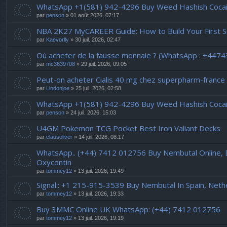
WhatsApp +1(581) 942-4296 Buy Weed Hashish Cocaine
par
penson
» 01 août 2026, 07:17
NBA 2K27 MyCAREER Guide: How to Build Your First Sup
par
Kaevorlly
» 30 juil. 2026, 02:47
Où acheter de la fausse monnaie ? (WhatsApp : +447
par
mc3639708
» 29 juil. 2026, 09:05
Peut-on acheter Cialis 40 mg chez superpharm-france 
par
Lindonjoe
» 25 juil. 2026, 02:58
WhatsApp +1(581) 942-4296 Buy Weed Hashish Cocaine 
par
penson
» 24 juil. 2026, 15:03
U4GM Pokemon TCG Pocket Best Iron Valiant Decks
par
clausoliver
» 14 juil. 2026, 08:17
WhatsApp.. (+44) 7412 012756 Buy Nembutal Online,
Oxycontin
par
tommey12
» 13 juil. 2026, 19:49
Signal:: +1 215-915-3539 Buy Nembutal In Spain, Neth
par
tommey12
» 13 juil. 2026, 19:33
Buy 3MMC Online UK WhatsApp: (+44) 7412 012756
par
tommey12
» 13 juil. 2026, 19:19