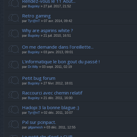
Rendez-vous le 11 Août...
par
Bugsley
» 27 juil. 2017, 21:52
Retro gaming
par
Tyr@nT
» 07 avr. 2014, 09:42
Why are aspirins white ?
par
Bugsley
» 21 juil. 2010, 16:51
On me demande dans l'oreillette...
par
Bugsley
» 03 janv. 2013, 09:01
L'informatique le bon gout du passé !
par
Dr.Wily
» 03 sept. 2011, 02:19
Petit bug forum
par
Bugsley
» 27 févr. 2012, 18:01
Raccourci avec chemin relatif
par
Bugsley
» 21 déc. 2011, 16:00
Hadopi 3 la bonne blague ;)
par
Tyr@nT
» 02 déc. 2011, 10:07
Pxl sur pcinpact.
par
gilgamesh
» 03 déc. 2011, 12:55
Le petit clin d'oeil a CUB