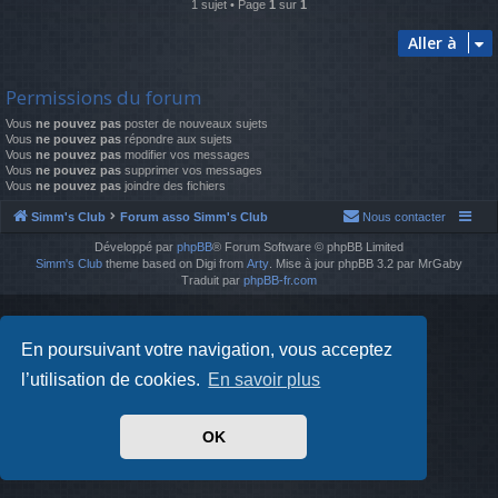
1 sujet • Page
1
sur
1
Aller à
Permissions du forum
Vous
ne pouvez pas
poster de nouveaux sujets
Vous
ne pouvez pas
répondre aux sujets
Vous
ne pouvez pas
modifier vos messages
Vous
ne pouvez pas
supprimer vos messages
Vous
ne pouvez pas
joindre des fichiers
Simm's Club
Forum asso Simm's Club
Nous contacter
Développé par
phpBB
® Forum Software © phpBB Limited
Simm's Club
theme based on Digi from
Arty
. Mise à jour phpBB 3.2 par MrGaby
Traduit par
phpBB-fr.com
En poursuivant votre navigation, vous acceptez
l’utilisation de cookies.
En savoir plus
OK