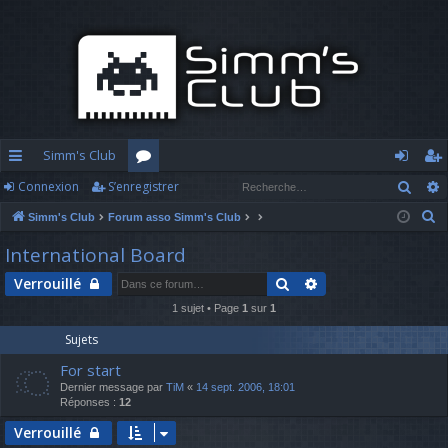
Simm's Club
Rech
Connexion
S’enregistrer
cc
or
o
’e
R
Simm's Club
Forum asso Simm's Club
ès
u
n
nr
e
International Board
ra
m
n
eg
c
Rechercher
Recherche avancé
Verrouillé
h
pi
s
ex
ist
e
1 sujet • Page
1
sur
1
d
io
re
r
Sujets
c
e
n
r
For start
h
Dernier message par
TiM
«
14 sept. 2006, 18:01
e
Réponses :
12
r
Verrouillé