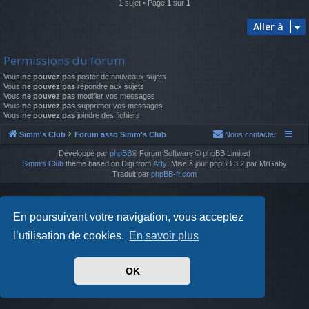
1 sujet • Page
1
sur
1
Aller à
Permissions du forum
Vous
ne pouvez pas
poster de nouveaux sujets
Vous
ne pouvez pas
répondre aux sujets
Vous
ne pouvez pas
modifier vos messages
Vous
ne pouvez pas
supprimer vos messages
Vous
ne pouvez pas
joindre des fichiers
Simm's Club
Forum asso Simm's Club
Nous contacter
Développé par
phpBB
® Forum Software © phpBB Limited
Simm's Club
theme based on Digi from
Arty
. Mise à jour phpBB 3.2 par MrGaby
Traduit par
phpBB-fr.com
En poursuivant votre navigation, vous acceptez
l’utilisation de cookies.
En savoir plus
OK