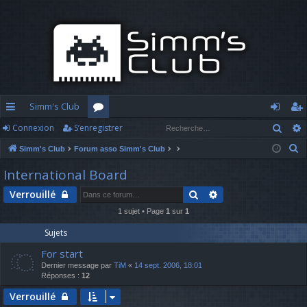
Simm's Club
Rech
Connexion
S’enregistrer
cc
or
o
’e
R
Simm's Club
Forum asso Simm's Club
ès
u
n
nr
e
International Board
ra
m
n
eg
c
Rechercher
Recherche avancé
Verrouillé
h
pi
s
ex
ist
e
1 sujet • Page
1
sur
1
d
io
re
r
Sujets
c
e
n
r
For start
h
Dernier message par
TiM
«
14 sept. 2006, 18:01
e
Réponses :
12
r
Verrouillé