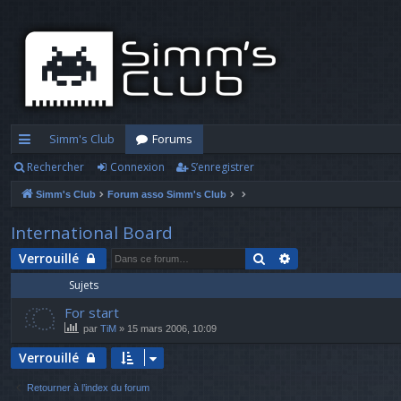
Simm's Club
Forums
Rechercher
Connexion
S’enregistrer
cc
Simm's Club
Forum asso Simm's Club
ès
ra
International Board
pi
Rechercher
Recherche avanc
Verrouillé
Sujets
d
For start
e
par
TiM
» 15 mars 2006, 10:09
Verrouillé
Retourner à l’index du forum