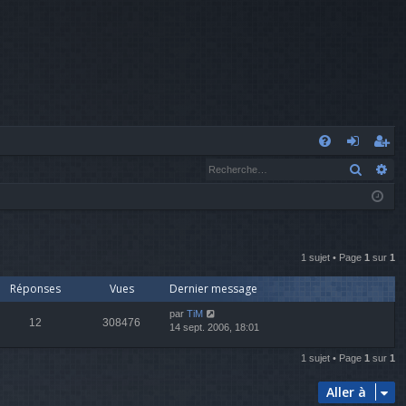
A
Recher
Re
FA
o
’e
Q
n
nr
n
eg
ex
ist
1 sujet • Page
1
sur
1
Réponses
Vues
Dernier message
io
re
par
TiM
n
r
12
308476
14 sept. 2006, 18:01
1 sujet • Page
1
sur
1
Aller à