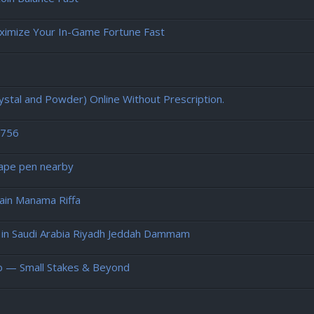
ximize Your In-Game Fortune Fast
tal and Powder) Online Without Prescription.
2756
vape pen nearby
in Manama Riffa
in Saudi Arabia Riyadh Jeddah Dammam
no — Small Stakes & Beyond