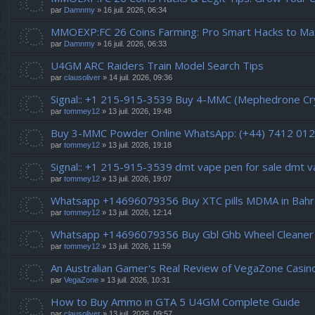
par
Damnmy
» 16 juil. 2026, 06:34
MMOEXP:FC 26 Coins Farming: Pro Smart Hacks to Ma
par
Damnmy
» 16 juil. 2026, 06:33
U4GM ARC Raiders Train Model Search Tips
par
clausoliver
» 14 juil. 2026, 09:36
Signal:: +1 215-915-3539 Buy 4-MMC (Mephedrone Crys
par
tommey12
» 13 juil. 2026, 19:48
Buy 3-MMC Powder Online WhatsApp: (+44) 7412 01
par
tommey12
» 13 juil. 2026, 19:18
Signal:: +1 215-915-3539 dmt vape pen for sale dmt 
par
tommey12
» 13 juil. 2026, 19:07
Whatsapp +14696079356 Buy XTC pills MDMA in Bahra
par
tommey12
» 13 juil. 2026, 12:14
Whatsapp +14696079356 Buy Gbl Ghb Wheel Cleaner 
par
tommey12
» 13 juil. 2026, 11:59
An Australian Gamer's Real Review of VegaZone Casi
par
VegaZone
» 13 juil. 2026, 10:31
How to Buy Ammo in GTA 5 U4GM Complete Guide
par
clausoliver
» 13 juil. 2026, 09:57