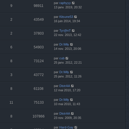
par
raphyyy
9
98911
13 janv. 2019, 20:32
par
Kitsune53
2
43549
16 juin 2014, 19:34
par
Tyr@nT
2
37803
22 nov. 2013, 12:42
par
Dr.Wily
6
54903
14 nov. 2013, 20:06
par
cub
8
73124
25 janv. 2012, 22:21
par
Dr.Wily
3
43772
25 janv. 2012, 11:26
par
DistrAA
8
61108
12 mai 2010, 17:20
par
Dr.Wily
11
75133
10 mai 2010, 11:43
par
DistrAA
8
107866
23 nov. 2009, 20:35
par
Hard-Gay