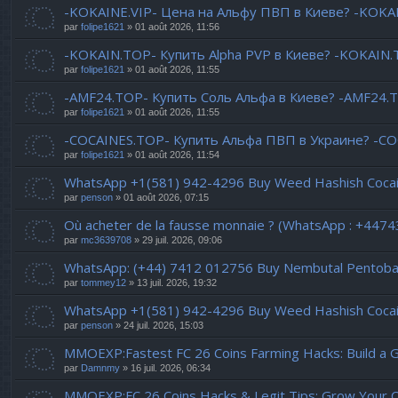
-KOKAINE.VIP- Цена на Альфу ПВП в Киеве? -KOKAIN
par
folipe1621
» 01 août 2026, 11:56
-KOKAIN.TOP- Купить Alpha PVP в Киеве? -KOKAIN.T
par
folipe1621
» 01 août 2026, 11:55
-AMF24.TOP- Купить Соль Альфа в Киеве? -AMF24.
par
folipe1621
» 01 août 2026, 11:55
-COCAINES.TOP- Купить Альфа ПВП в Украине? -COC
par
folipe1621
» 01 août 2026, 11:54
WhatsApp +1(581) 942-4296 Buy Weed Hashish Cocaine
par
penson
» 01 août 2026, 07:15
Où acheter de la fausse monnaie ? (WhatsApp : +447
par
mc3639708
» 29 juil. 2026, 09:06
WhatsApp: (+44) 7412 012756 Buy Nembutal Pentobarb
par
tommey12
» 13 juil. 2026, 19:32
WhatsApp +1(581) 942-4296 Buy Weed Hashish Cocai
par
penson
» 24 juil. 2026, 15:03
MMOEXP:Fastest FC 26 Coins Farming Hacks: Build a 
par
Damnmy
» 16 juil. 2026, 06:34
MMOEXP:FC 26 Coins Hacks & Legit Tips: Grow Your C