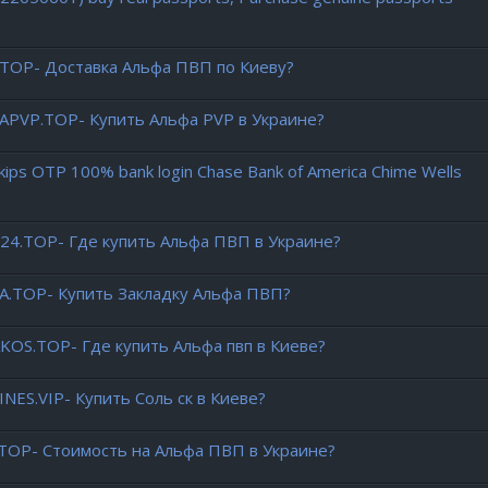
.TOP- Доставка Альфа ПВП по Киеву?
-APVP.TOP- Купить Альфа PVP в Украине?
Skips OTP 100% bank login Chase Bank of America Chime Wells
G24.TOP- Где купить Альфа ПВП в Украине?
.TOP- Купить Закладку Альфа ПВП?
AKOS.TOP- Где купить Альфа пвп в Киеве?
NES.VIP- Купить Соль ск в Киеве?
.TOP- Стоимость на Альфа ПВП в Украине?