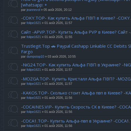
[whatsapp: +
par
jeannevol
» 05 août 2026, 20:12
-COKY.TOP- Как купить Альфа ПВП в Киеве? -COKY
par
folipe1621
» 01 août 2026, 11:57
Сайт -APVP.TOP- Купить Альфа PVP в Киеве? Сайт 
par
folipe1621
» 01 août 2026, 11:55
Trustlegit.Top 🚗 Paypal Cashapp Linkable CC Debits 
Fargo
par
dumpstop10
» 03 août 2026, 10:55
-NiG24.TOP- Как купить Альфа ПВП в Украине? -Ni
par
folipe1621
» 01 août 2026, 11:57
-MOZGA.TOP- Купить Кристалл Альфа ПВП? -MOZGA
par
folipe1621
» 01 août 2026, 11:57
-KAKOS.TOP- Сколько стоит Альфа пвп в Киеве? -K
par
folipe1621
» 01 août 2026, 11:56
-COCAINES.VIP- Купить Скорость СК в Киеве? -COCAI
par
folipe1621
» 01 août 2026, 11:56
-COCA1.TOP- Купить Альфа-пвп в Украине? -COCA1
par
folipe1621
» 01 août 2026, 11:56