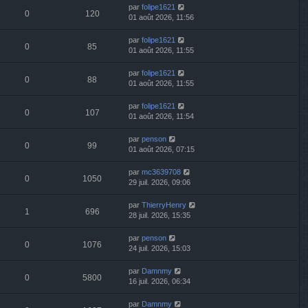
par
folipe1621
0
120
01 août 2026, 11:56
par
folipe1621
0
85
01 août 2026, 11:55
par
folipe1621
0
88
01 août 2026, 11:55
par
folipe1621
0
107
01 août 2026, 11:54
par
penson
0
99
01 août 2026, 07:15
par
mc3639708
0
1050
29 juil. 2026, 09:06
par
ThierryHenry
1
696
28 juil. 2026, 15:35
par
penson
0
1076
24 juil. 2026, 15:03
par
Damnmy
0
5800
16 juil. 2026, 06:34
par
Damnmy