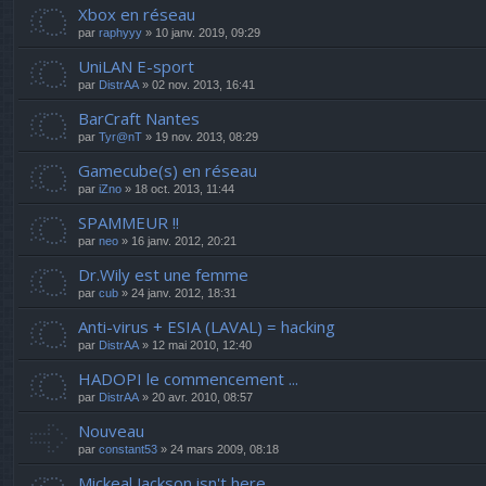
Xbox en réseau
par
raphyyy
» 10 janv. 2019, 09:29
UniLAN E-sport
par
DistrAA
» 02 nov. 2013, 16:41
BarCraft Nantes
par
Tyr@nT
» 19 nov. 2013, 08:29
Gamecube(s) en réseau
par
iZno
» 18 oct. 2013, 11:44
SPAMMEUR !!
par
neo
» 16 janv. 2012, 20:21
Dr.Wily est une femme
par
cub
» 24 janv. 2012, 18:31
Anti-virus + ESIA (LAVAL) = hacking
par
DistrAA
» 12 mai 2010, 12:40
HADOPI le commencement ...
par
DistrAA
» 20 avr. 2010, 08:57
Nouveau
par
constant53
» 24 mars 2009, 08:18
Mickeal Jackson isn't here....