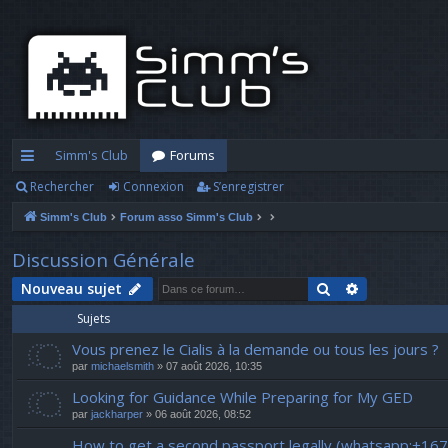
Simm's Club
Forums
Rechercher
Connexion
S’enregistrer
cc
Simm's Club
Forum asso Simm's Club
ès
ra
Discussion Générale
pi
Rechercher
Recherche a
Nouveau sujet
Sujets
d
Vous prenez le Cialis à la demande ou tous les jours ?
e
par
michaelsmith
» 07 août 2026, 10:35
Looking for Guidance While Preparing for My GED
par
jackharper
» 06 août 2026, 08:52
How to get a second passport legally (whatsapp:+16