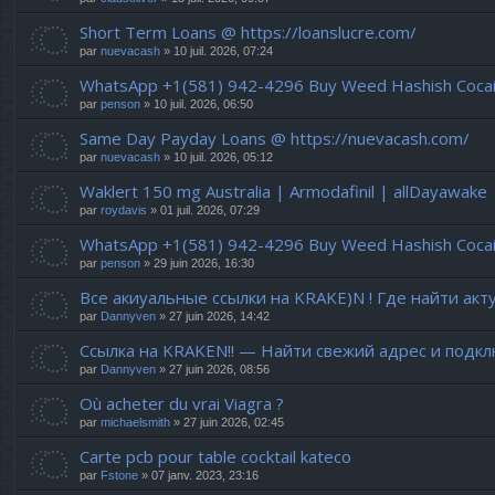
Short Term Loans @ https://loanslucre.com/
par
nuevacash
» 10 juil. 2026, 07:24
WhatsApp +1(581) 942-4296 Buy Weed Hashish Cocaine
par
penson
» 10 juil. 2026, 06:50
Same Day Payday Loans @ https://nuevacash.com/
par
nuevacash
» 10 juil. 2026, 05:12
Waklert 150 mg Australia | Armodafinil | allDayawake
par
roydavis
» 01 juil. 2026, 07:29
WhatsApp +1(581) 942-4296 Buy Weed Hashish Cocaine
par
penson
» 29 juin 2026, 16:30
Все акиуальные ссылки на KRAKE)N ! Где найти акт
par
Dannyven
» 27 juin 2026, 14:42
Ссылка на KRAKEN!! — Найти свежий адрес и подкл
par
Dannyven
» 27 juin 2026, 08:56
Où acheter du vrai Viagra ?
par
michaelsmith
» 27 juin 2026, 02:45
Carte pcb pour table cocktail kateco
par
Fstone
» 07 janv. 2023, 23:16