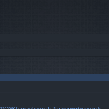
vancée
722050601) buy real passports, Purchase genuine passports