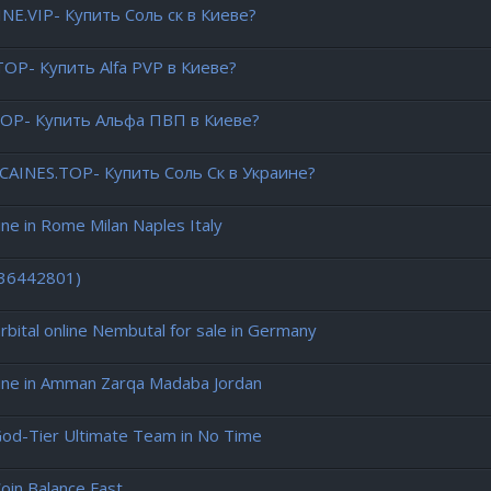
E.VIP- Купить Соль ск в Киеве?
OP- Купить Alfa PVP в Киеве?
TOP- Купить Альфа ПВП в Киеве?
AINES.TOP- Купить Соль Ск в Украине?
 in Rome Milan Naples Italy
436442801)
ital online Nembutal for sale in Germany
ne in Amman Zarqa Madaba Jordan
God-Tier Ultimate Team in No Time
oin Balance Fast