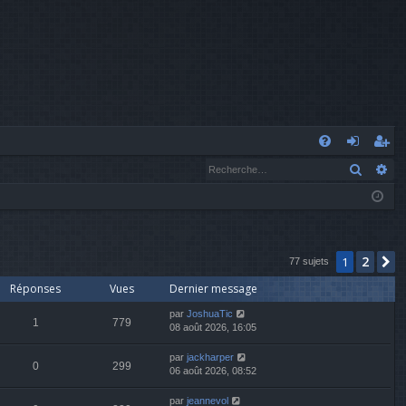
A
Recher
Re
FA
o
’e
Q
n
nr
n
eg
ex
ist
2
1
S
77 sujets
Réponses
Vues
Dernier message
io
re
par
JoshuaTic
n
r
1
779
08 août 2026, 16:05
par
jackharper
0
299
06 août 2026, 08:52
par
jeannevol