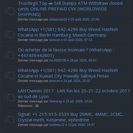
Trustlegit.Top 🚗 Sell Dumps ATM Withdraw cloned
cards ONLINE PREPAID CVV (WORLDWIDE
SHIPPING)
Dernier message par
dumpstop10
«
03 août 2026, 10:40
WhatsApp +1(581) 942-4296 Buy Weed Hashish
Cocaine in Berlin Hamburg Munich Germany
Dernier message par
penson
«
01 août 2026, 07:13
Où acheter de la fausse monnaie ? (WhatsApp :
+447436442801)
Dernier message par
mc3639708
«
29 juil. 2026, 08:57
WhatsApp +1(581) 942-4296 Buy Weed Hashish
Cocaine in Kuwait City Hawally Salmiya Fintas
Dernier message par
penson
«
24 juil. 2026, 15:02
LAN'Oween 2017 : LAN fun les 20-21-22 octobre 2017
au sud de Lyon
Dernier message par
Shensag
«
15 juil. 2026, 14:01
Réponses :
11
Signal:: +1 215-915-3539 Buy 2MMC, 4MMC, 3CMC,
Crystal meth, Ketamine, ephedrine
Dernier message par
tommey12
«
13 juil. 2026, 19:47