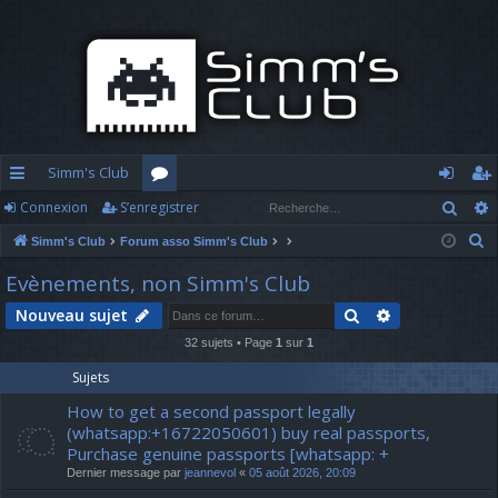
Simm's Club
Rech
Connexion
S’enregistrer
cc
or
o
’e
R
Simm's Club
Forum asso Simm's Club
ès
u
n
nr
e
Evènements, non Simm's Club
ra
m
n
eg
c
Rechercher
Recherche av
Nouveau sujet
h
pi
s
ex
ist
e
32 sujets • Page
1
sur
1
d
io
re
r
Sujets
c
e
n
r
How to get a second passport legally
h
(whatsapp:+16722050601) buy real passports,
e
Purchase genuine passports [whatsapp: +
r
Dernier message par
jeannevol
«
05 août 2026, 20:09