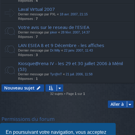
Réponses :
4
Laval Virtual 2007
Dernier message par
PXL
«
18 avr. 2007, 21:15
Réponses :
7
Votre avis sur le reseau de l'ESIEA
Dernier message par
joker
«
28 févr. 2007, 14:37
Réponses :
7
LAN ESIEA 8 et 9 Décembre - les affiches
Dernier message par
Dr.Wily
«
22 janv. 2007, 11:43
Réponses :
3
Kiosque@rena IV - les 29 et 30 juillet 2006 à Ménil
(53)
Dernier message par
Tyr@nT
«
21 juil. 2006, 11:58
Réponses :
1
Nouveau sujet
32 sujets • Page
1
sur
1
Aller à
Permissions du forum
Vous
ne pouvez pas
poster de nouveaux sujets
Vous
ne pouvez pas
répondre aux sujets
En poursuivant votre navigation, vous acceptez
Vous
ne pouvez pas
modifier vos messages