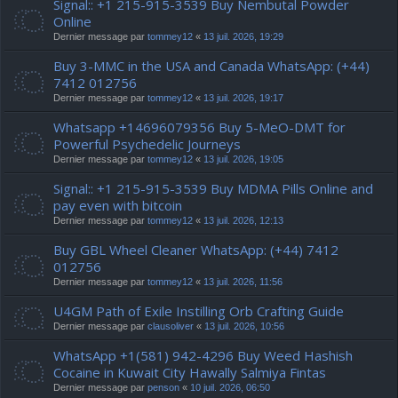
Signal:: +1 215-915-3539 Buy Nembutal Powder
Online
Dernier message par
tommey12
«
13 juil. 2026, 19:29
Buy 3-MMC in the USA and Canada WhatsApp: (+44)
7412 012756
Dernier message par
tommey12
«
13 juil. 2026, 19:17
Whatsapp +14696079356 Buy 5-MeO-DMT for
Powerful Psychedelic Journeys
Dernier message par
tommey12
«
13 juil. 2026, 19:05
Signal:: +1 215-915-3539 Buy MDMA Pills Online and
pay even with bitcoin
Dernier message par
tommey12
«
13 juil. 2026, 12:13
Buy GBL Wheel Cleaner WhatsApp: (+44) 7412
012756
Dernier message par
tommey12
«
13 juil. 2026, 11:56
U4GM Path of Exile Instilling Orb Crafting Guide
Dernier message par
clausoliver
«
13 juil. 2026, 10:56
WhatsApp +1(581) 942-4296 Buy Weed Hashish
Cocaine in Kuwait City Hawally Salmiya Fintas
Dernier message par
penson
«
10 juil. 2026, 06:50