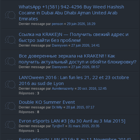
WhatsApp +1(581) 942-4296 Buy Weed Hashish
Cocaine in Dubai Abu Dhabi Ajman United Arab
Emirates
Dernier message par
penson
«
29 juin 2026, 16:29
Ссылка на KRAKE)N — Получить свежий адрес и
быстро зайти без проблем!
Dernier message par
Dannyven
«
27 juin 2026, 14:41
Все доверенные зеркала на KRAKEN!! ! Как
получить актуальный доступ и обойти блокировку!?
Dernier message par
Dannyven
«
27 juin 2026, 08:57
LAN'Oween 2016 : Lan fun les 21, 22 et 23 octobre
2016 au sud de Lyon
Dernier message par
Aurelienazerty
«
20 oct. 2016, 12:45
Réponses :
3
Double KO Summer Event
Dernier message par
Dr.Wily
«
20 juil. 2015, 07:17
Réponses :
8
Evron eSports LAN #3 [du 30 Avril au 3 Mai 2015]
Dernier message par
Tyr@nT
«
31 mars 2015, 20:35
Réponses :
1
Evron eSports LAN #2 [du 8 au 11 Novembre 2014]