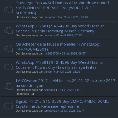
Trustlegit.Top 🚗 Sell Dumps ATM Withdraw cloned
cards ONLINE PREPAID CVV (WORLDWIDE
SHIPPING)
Dernier message par
dumpstop10
«
03 août 2026, 10:40
WhatsApp +1(581) 942-4296 Buy Weed Hashish
Cocaine in Berlin Hamburg Munich Germany
Dernier message par
penson
«
01 août 2026, 07:13
Où acheter de la fausse monnaie ? (WhatsApp :
+447436442801)
Dernier message par
mc3639708
«
29 juil. 2026, 08:57
WhatsApp +1(581) 942-4296 Buy Weed Hashish
Cocaine in Kuwait City Hawally Salmiya Fintas
Dernier message par
penson
«
24 juil. 2026, 15:02
LAN'Oween 2017 : LAN fun les 20-21-22 octobre 2017
au sud de Lyon
Dernier message par
Shensag
«
15 juil. 2026, 14:01
Réponses :
11
Signal:: +1 215-915-3539 Buy 2MMC, 4MMC, 3CMC,
Crystal meth, Ketamine, ephedrine
Dernier message par
tommey12
«
13 juil. 2026, 19:47