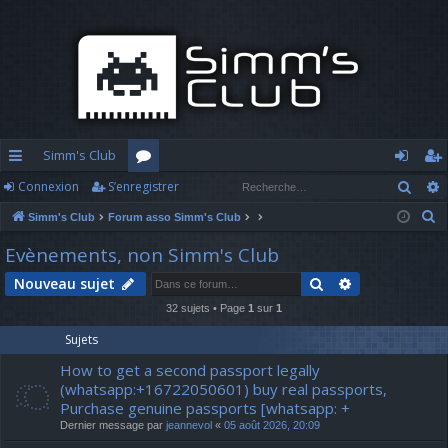
Simm's Club
Rech
Connexion
S’enregistrer
cc
or
o
’e
R
Simm's Club
Forum asso Simm's Club
ès
u
n
nr
e
Evènements, non Simm's Club
ra
m
n
eg
c
Rechercher
Recherche av
Nouveau sujet
h
pi
s
ex
ist
e
32 sujets • Page
1
sur
1
d
io
re
r
Sujets
c
e
n
r
How to get a second passport legally
h
(whatsapp:+16722050601) buy real passports,
e
Purchase genuine passports [whatsapp: +
r
Dernier message par
jeannevol
«
05 août 2026, 20:09