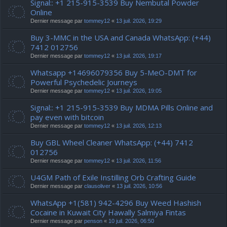
Signal:: +1 215-915-3539 Buy Nembutal Powder
Online
Dernier message par
tommey12
«
13 juil. 2026, 19:29
Buy 3-MMC in the USA and Canada WhatsApp: (+44)
7412 012756
Dernier message par
tommey12
«
13 juil. 2026, 19:17
Whatsapp +14696079356 Buy 5-MeO-DMT for
Powerful Psychedelic Journeys
Dernier message par
tommey12
«
13 juil. 2026, 19:05
Signal:: +1 215-915-3539 Buy MDMA Pills Online and
pay even with bitcoin
Dernier message par
tommey12
«
13 juil. 2026, 12:13
Buy GBL Wheel Cleaner WhatsApp: (+44) 7412
012756
Dernier message par
tommey12
«
13 juil. 2026, 11:56
U4GM Path of Exile Instilling Orb Crafting Guide
Dernier message par
clausoliver
«
13 juil. 2026, 10:56
WhatsApp +1(581) 942-4296 Buy Weed Hashish
Cocaine in Kuwait City Hawally Salmiya Fintas
Dernier message par
penson
«
10 juil. 2026, 06:50