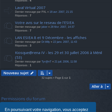
Réponses :
4
Laval Virtual 2007
Dernier message par
PXL
«
18 avr. 2007, 21:15
Réponses :
7
Votre avis sur le reseau de l'ESIEA
Dernier message par
joker
«
28 févr. 2007, 14:37
Réponses :
7
LAN ESIEA 8 et 9 Décembre - les affiches
Dernier message par
Dr.Wily
«
22 janv. 2007, 11:43
Réponses :
3
Kiosque@rena IV - les 29 et 30 juillet 2006 à Ménil
(53)
Dernier message par
Tyr@nT
«
21 juil. 2006, 11:58
Réponses :
1
Nouveau sujet
32 sujets • Page
1
sur
1
Aller à
Permissions du forum
Vous
ne pouvez pas
poster de nouveaux sujets
Vous
ne pouvez pas
répondre aux sujets
En poursuivant votre navigation, vous acceptez
Vous
ne pouvez pas
modifier vos messages