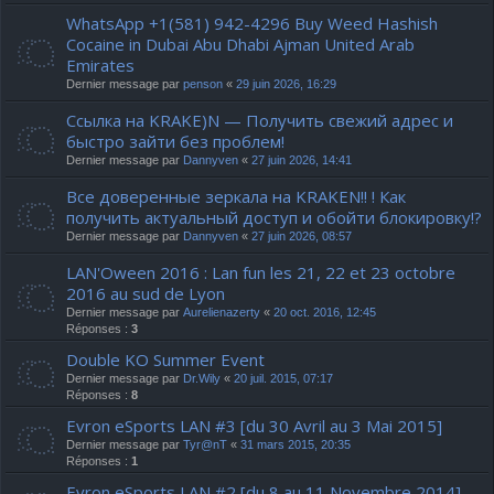
WhatsApp +1(581) 942-4296 Buy Weed Hashish
Cocaine in Dubai Abu Dhabi Ajman United Arab
Emirates
Dernier message par
penson
«
29 juin 2026, 16:29
Ссылка на KRAKE)N — Получить свежий адрес и
быстро зайти без проблем!
Dernier message par
Dannyven
«
27 juin 2026, 14:41
Все доверенные зеркала на KRAKEN!! ! Как
получить актуальный доступ и обойти блокировку!?
Dernier message par
Dannyven
«
27 juin 2026, 08:57
LAN'Oween 2016 : Lan fun les 21, 22 et 23 octobre
2016 au sud de Lyon
Dernier message par
Aurelienazerty
«
20 oct. 2016, 12:45
Réponses :
3
Double KO Summer Event
Dernier message par
Dr.Wily
«
20 juil. 2015, 07:17
Réponses :
8
Evron eSports LAN #3 [du 30 Avril au 3 Mai 2015]
Dernier message par
Tyr@nT
«
31 mars 2015, 20:35
Réponses :
1
Evron eSports LAN #2 [du 8 au 11 Novembre 2014]