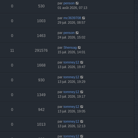
par
penson
0
530
01 août 2026, 07:13
par
mc3639708
0
1003
29 juil. 2026, 08:57
par
penson
0
1463
24 juil. 2026, 15:02
par
Shensag
11
291576
15 juil. 2026, 14:01
par
tommey12
0
1668
13 juil. 2026, 19:47
par
tommey12
0
930
13 juil. 2026, 19:29
par
tommey12
0
1349
13 juil. 2026, 19:17
par
tommey12
0
942
13 juil. 2026, 19:05
par
tommey12
0
1013
13 juil. 2026, 12:13
par
tommey12