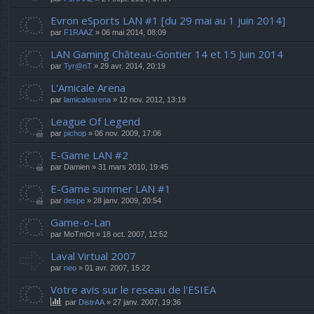
Evron eSports LAN #1 [du 29 mai au 1 juin 2014]
par
F1RAAZ
» 06 mai 2014, 08:09
LAN Gaming Château-Gontier 14 et 15 Juin 2014
par
Tyr@nT
» 29 avr. 2014, 20:19
L'Amicale Arena
par
lamicalearena
» 12 nov. 2012, 13:19
League Of Legend
par
pichop
» 06 nov. 2009, 17:06
E-Game LAN #2
par
Damien
» 31 mars 2010, 19:45
E-Game summer LAN #1
par
despe
» 28 janv. 2009, 20:54
Game-o-Lan
par
MoTmOt
» 18 oct. 2007, 12:52
Laval Virtual 2007
par
neo
» 01 avr. 2007, 15:22
Votre avis sur le reseau de l'ESIEA
par
DistrAA
» 27 janv. 2007, 19:36