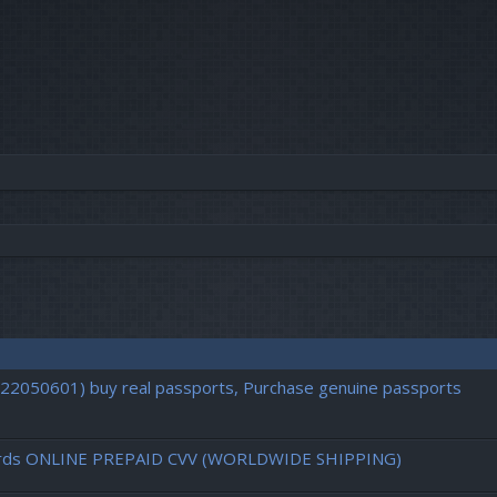
vancée
722050601) buy real passports, Purchase genuine passports
d cards ONLINE PREPAID CVV (WORLDWIDE SHIPPING)