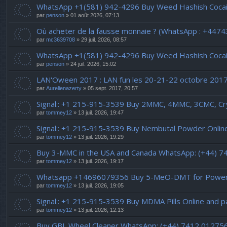
WhatsApp +1(581) 942-4296 Buy Weed Hashish Cocai
par
penson
» 01 août 2026, 07:13
Où acheter de la fausse monnaie ? (WhatsApp : +447
par
mc3639708
» 29 juil. 2026, 08:57
WhatsApp +1(581) 942-4296 Buy Weed Hashish Cocaine 
par
penson
» 24 juil. 2026, 15:02
LAN'Oween 2017 : LAN fun les 20-21-22 octobre 2017
par
Aurelienazerty
» 05 sept. 2017, 20:57
Signal:: +1 215-915-3539 Buy 2MMC, 4MMC, 3CMC, Cry
par
tommey12
» 13 juil. 2026, 19:47
Signal:: +1 215-915-3539 Buy Nembutal Powder Onlin
par
tommey12
» 13 juil. 2026, 19:29
Buy 3-MMC in the USA and Canada WhatsApp: (+44) 
par
tommey12
» 13 juil. 2026, 19:17
Whatsapp +14696079356 Buy 5-MeO-DMT for Powerfu
par
tommey12
» 13 juil. 2026, 19:05
Signal:: +1 215-915-3539 Buy MDMA Pills Online and pa
par
tommey12
» 13 juil. 2026, 12:13
Buy GBL Wheel Cleaner WhatsApp: (+44) 7412 01275