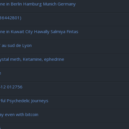
ne in Berlin Hamburg Munich Germany
436442801)
in Kuwait City Hawally Salmiya Fintas
 au sud de Lyon
stal meth, Ketamine, ephedrine
e
7412 012756
l Psychedelic Journeys
y even with bitcoin
6