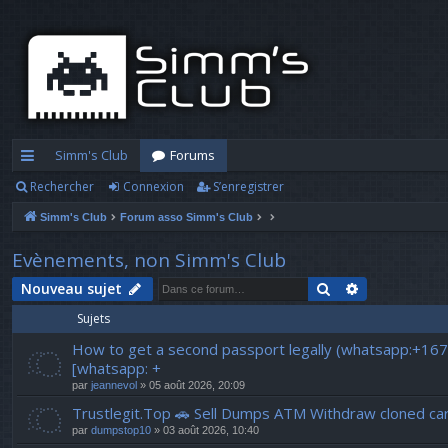
Simm's Club
Forums
Rechercher
Connexion
S’enregistrer
cc
Simm's Club
Forum asso Simm's Club
ès
ra
Evènements, non Simm's Club
pi
Rechercher
Recherche a
Nouveau sujet
Sujets
d
How to get a second passport legally (whatsapp:+16
e
[whatsapp: +
par
jeannevol
» 05 août 2026, 20:09
Trustlegit.Top 🚗 Sell Dumps ATM Withdraw clone
par
dumpstop10
» 03 août 2026, 10:40