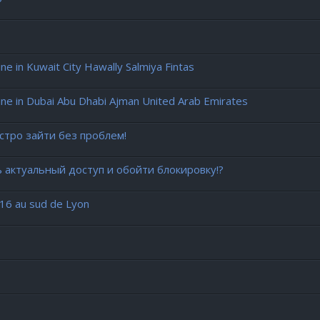
in Kuwait City Hawally Salmiya Fintas
e in Dubai Abu Dhabi Ajman United Arab Emirates
стро зайти без проблем!
ь актуальный доступ и обойти блокировку!?
016 au sud de Lyon