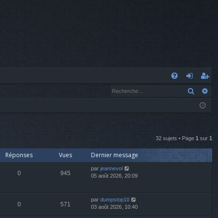
A
Recher
Re
FA
o
’e
Q
n
nr
n
eg
ex
ist
32 sujets • Page
1
sur
1
Réponses
Vues
Dernier message
io
re
par
jeannevol
n
r
0
945
05 août 2026, 20:09
par
dumpstop10
0
571
03 août 2026, 10:40