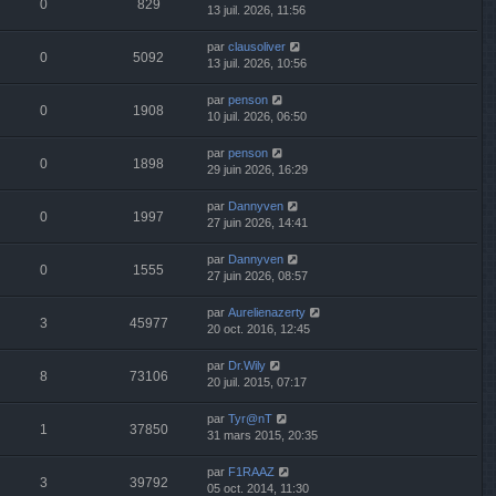
0
829
13 juil. 2026, 11:56
par
clausoliver
0
5092
13 juil. 2026, 10:56
par
penson
0
1908
10 juil. 2026, 06:50
par
penson
0
1898
29 juin 2026, 16:29
par
Dannyven
0
1997
27 juin 2026, 14:41
par
Dannyven
0
1555
27 juin 2026, 08:57
par
Aurelienazerty
3
45977
20 oct. 2016, 12:45
par
Dr.Wily
8
73106
20 juil. 2015, 07:17
par
Tyr@nT
1
37850
31 mars 2015, 20:35
par
F1RAAZ
3
39792
05 oct. 2014, 11:30