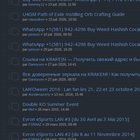
par
tommey12
» 13 juil. 2026, 11:56
U4GM Path of Exile Instilling Orb Crafting Guide
par
clausoliver
» 13 juil. 2026, 10:56
WhatsApp +1(581) 942-4296 Buy Weed Hashish Cocaine 
par
penson
» 10 juil. 2026, 06:50
WhatsApp +1(581) 942-4296 Buy Weed Hashish Cocain
par
penson
» 29 juin 2026, 16:29
Ссылка на KRAKE)N — Получить свежий адрес и бы
par
Dannyven
» 27 juin 2026, 14:41
Все доверенные зеркала на KRAKEN!! ! Как получит
par
Dannyven
» 27 juin 2026, 08:57
LAN'Oween 2016 : Lan fun les 21, 22 et 23 octobre 2
par
Aurelienazerty
» 13 oct. 2016, 15:46
Double KO Summer Event
par
Mef
» 26 mars 2015, 14:46
Evron eSports LAN #3 [du 30 Avril au 3 Mai 2015]
par
F1RAAZ
» 29 mars 2015, 09:48
Evron eSports LAN #2 [du 8 au 11 Novembre 2014]
par
F1RAAZ
» 24 sept. 2014, 07:54