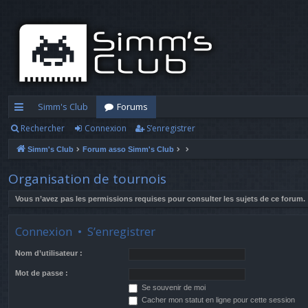
Simm's Club
Forums
Rechercher
Connexion
S’enregistrer
cc
Simm's Club
Forum asso Simm's Club
ès
ra
Organisation de tournois
pi
Vous n’avez pas les permissions requises pour consulter les sujets de ce forum.
d
Connexion
•
S’enregistrer
e
Nom d’utilisateur :
Mot de passe :
Se souvenir de moi
Cacher mon statut en ligne pour cette session